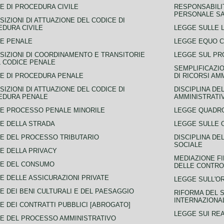
E DI PROCEDURA CIVILE
RESPONSABILI
PERSONALE SA
SIZIONI DI ATTUAZIONE DEL CODICE DI
DURA CIVILE
LEGGE SULLE L
E PENALE
LEGGE EQUO 
SIZIONI DI COORDINAMENTO E TRANSITORIE
LEGGE SUL PR
L CODICE PENALE
SEMPLIFICAZIO
E DI PROCEDURA PENALE
DI RICORSI AM
SIZIONI DI ATTUAZIONE DEL CODICE DI
DISCIPLINA DE
EDURA PENALE
AMMINISTRATI
E PROCESSO PENALE MINORILE
LEGGE QUADRO
E DELLA STRADA
LEGGE SULLE 
E DEL PROCESSO TRIBUTARIO
DISCIPLINA DE
SOCIALE
E DELLA PRIVACY
MEDIAZIONE FI
CE DEL CONSUMO
DELLE CONTROV
E DELLE ASSICURAZIONI PRIVATE
LEGGE SULL'O
E DEI BENI CULTURALI E DEL PAESAGGIO
RIFORMA DEL S
INTERNAZIONA
E DEI CONTRATTI PUBBLICI [ABROGATO]
LEGGE SUI REA
E DEL PROCESSO AMMINISTRATIVO