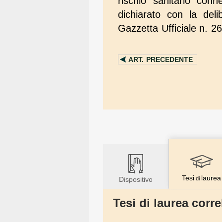
rischio sanitario conne
dichiarato con la deli
Gazzetta Ufficiale n. 2
ART.
PRECEDENTE
Tesi
laurea
Dispositivo
di
Tesi di laurea correl