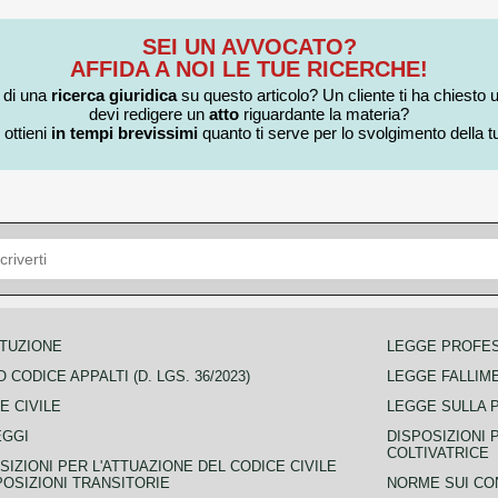
SEI UN AVVOCATO?
AFFIDA A NOI LE TUE RICERCHE!
i di una
ricerca giuridica
su questo articolo? Un cliente ti ha chiesto 
devi redigere un
atto
riguardante la materia?
 ottieni
in tempi brevissimi
quanto ti serve per lo svolgimento della tu
TUZIONE
LEGGE PROFE
 CODICE APPALTI (D. LGS. 36/2023)
LEGGE FALLIM
E CIVILE
LEGGE SULLA 
EGGI
DISPOSIZIONI 
COLTIVATRICE
SIZIONI PER L'ATTUAZIONE DEL CODICE CIVILE
POSIZIONI TRANSITORIE
NORME SUI CO