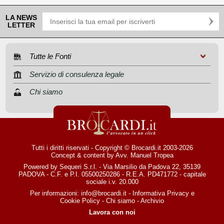
LA NEWS
LETTER
Tutte le Fonti
Servizio di consulenza legale
Chi siamo
Tutti i diritti riservati - Copyright © Brocardi.it 2003-2026
Concept & content by
Avv. Manuel Tropea
Powered by Sequeri S.r.l. - Via Marsilio da Padova 22, 35139
PADOVA - C.F. e P.I. 05500250286 - R.E.A. PD471772 - capitale
sociale i.v. 20.000
Per informazioni:
info@brocardi.it
-
Informativa Privacy
e
Cookie Policy
-
Chi siamo
-
Archivio
Lavora con noi