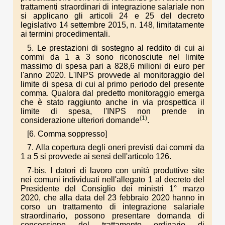
trattamenti straordinari di integrazione salariale non
si applicano gli articoli 24 e 25 del decreto
legislativo 14 settembre 2015, n. 148, limitatamente
ai termini procedimentali.
5. Le prestazioni di sostegno al reddito di cui ai
commi da 1 a 3 sono riconosciute nel limite
massimo di spesa pari a 828,6 milioni di euro per
l'anno 2020. L'INPS provvede al monitoraggio del
limite di spesa di cui al primo periodo del presente
comma. Qualora dal predetto monitoraggio emerga
che è stato raggiunto anche in via prospettica il
limite di spesa, l'INPS non prende in
(1)
considerazione ulteriori domande
.
[6. Comma soppresso]
7. Alla copertura degli oneri previsti dai commi da
1 a 5 si provvede ai sensi dell'articolo 126.
7-bis. I datori di lavoro con unità produttive site
nei comuni individuati nell'allegato 1 al decreto del
Presidente del Consiglio dei ministri 1° marzo
2020, che alla data del 23 febbraio 2020 hanno in
corso un trattamento di integrazione salariale
straordinario, possono presentare domanda di
concessione del trattamento ordinario di