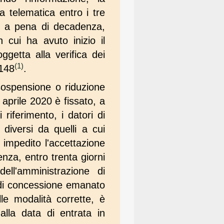
 telematica entro i tre
a, a pena di decadenza,
 cui ha avuto inizio il
ggetta alla verifica dei
(1)
 148
.
 sospensione o riduzione
0 aprile 2020 è fissato, a
iferimento, i datori di
iversi da quelli a cui
impedito l'accettazione
za, entro trenta giorni
ell'amministrazione di
 di concessione emanato
le modalità corrette, è
lla data di entrata in