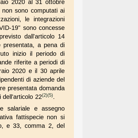
aio 2020 al 31 ottobre
 non sono computati ai
zazioni, le integrazioni
OVID-19" sono concesse
evisto dall'articolo 14
 presentata, a pena di
o inizio il periodo di
nde riferite a periodi di
raio 2020 e il 30 aprile
ipendenti di aziende del
ssere presentata domanda
(2)
(5)
dell'articolo 22
.
ne salariale e assegno
tiva fattispecie non si
do, e 33, comma 2, del