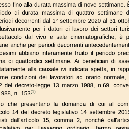
so fino alla durata massima di nove settimane. È 
riodo di durata massima di quattro settimane d
odi decorrenti dal 1° settembre 2020 al 31 ottobr
sclusivamente per i datori di lavoro dei settori tur
pettacolo dal vivo e sale cinematografiche, è po
mane anche per periodi decorrenti antecedentemen
desimi abbiano interamente fruito il periodo pr
a di quattordici settimane. Ai beneficiari di ass
itatamente alla causale ivi indicata spetta, in rap
me condizioni dei lavoratori ad orario normale, 
t. 2 del decreto-legge 13 marzo 1988, n.69, conver
(1)
1988, n. 153
.
voro che presentano la domanda di cui al co
ticolo 14 del decreto legislativo 14 settembre 201
isti dall'articolo 15, comma 2, nonchè dall'art
slativo per l'assegno ordinario, fermo resta