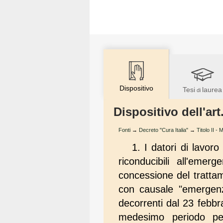
Dispositivo
Tesi
laurea
di
Dispositivo dell'art
Fonti
→
Decreto "Cura Italia"
→
Titolo II -
1. I datori di lavor
riconducibili all'em
concessione del trattam
con causale "emergen
decorrenti dal 23 febbr
medesimo periodo per