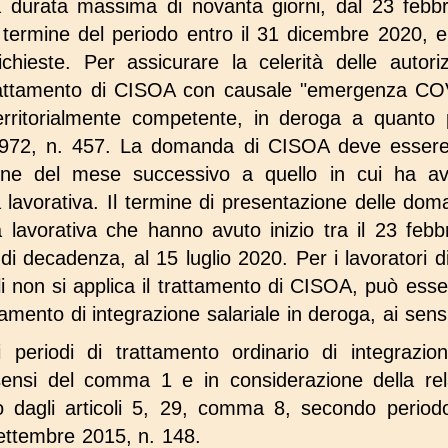
 durata massima di novanta giorni, dal 23 febbr
ermine del periodo entro il 31 dicembre 2020, e
ichieste. Per assicurare la celerità delle autoriz
l trattamento di CISOA con causale "emergenza C
erritorialmente competente, in deroga a quanto pr
1972, n. 457. La domanda di CISOA deve essere
ine del mese successivo a quello in cui ha avut
à lavorativa. Il termine di presentazione delle doma
tà lavorativa che hanno avuto inizio tra il 23 febb
di decadenza, al 15 luglio 2020. Per i lavoratori d
ali non si applica il trattamento di CISOA, può e
amento di integrazione salariale in deroga, ai sensi 
 periodi di trattamento ordinario di integrazio
sensi del comma 1 e in considerazione della rela
to dagli articoli 5, 29, comma 8, secondo perio
settembre 2015, n. 148.