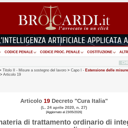
CODICE PENALE
CODICE PROC. PENALE
COSTITUZIONE
ALTR
CH
>
Titolo II
-
Misure a sostegno del lavoro
>
Capo I
-
Estensione delle misure
>
Articolo 19
Articolo
19
Decreto "Cura Italia"
(L. 24 aprile 2020, n. 27)
[Aggiornato al 23/05/2026]
ateria di trattamento ordinario di inte