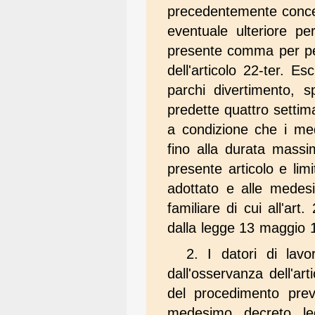
precedentemente conces
eventuale ulteriore pe
presente comma per peri
dell'articolo 22-ter. E
parchi divertimento, s
predette quattro setti
a condizione che i me
fino alla durata massim
presente articolo e lim
adottato e alle medesi
familiare di cui all'ar
dalla legge 13 maggio 
2. I datori di la
dall'osservanza dell'ar
del procedimento prev
medesimo decreto legi