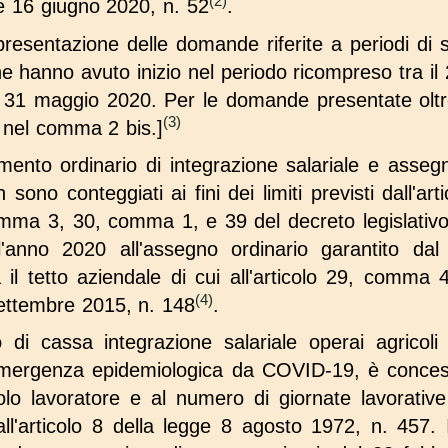
(2)
e 16 giugno 2020, n. 52
.
i presentazione delle domande riferite a periodi di
 che hanno avuto inizio nel periodo ricompreso tra il
l 31 maggio 2020. Per le domande presentate oltre
(3)
 nel comma 2 bis.]
tamento ordinario di integrazione salariale e asseg
ono conteggiati ai fini dei limiti previsti dall'ar
 comma 3, 30, comma 1, e 39 del decreto legislativ
l'anno 2020 all'assegno ordinario garantito dal
a il tetto aziendale di cui all'articolo 29, comma
(4)
settembre 2015, n. 148
.
o di cassa integrazione salariale operai agricoli
l'emergenza epidemiologica da COVID-19, è concess
ingolo lavoratore e al numero di giornate lavorati
ll'articolo 8 della legge 8 agosto 1972, n. 457. 