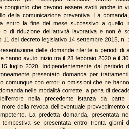
e congiunto che devono essere svolti anche in via
ello della comunicazione preventiva. La domand
 entro la fine del mese successivo a quello in
o di riduzione dell'attività lavorativa e non è so
colo 11 del decreto legislativo 14 settembre 2015, n.
 presentazione delle domande riferite a periodi di
che hanno avuto inizio tra il 23 febbraio 2020 e il 3
15 luglio 2020. Indipendentemente dal periodo di r
roneamente presentato domanda per trattamenti d
o o comunque con errori o omissioni che ne hanno 
domanda nelle modalità corrette, a pena di decaden
ell'errore nella precedente istanza da parte d
le more della revoca dell'eventuale provvedimento
ompetente. La predetta domanda, presentata nel
tempestiva se presentata entro trenta giorni da