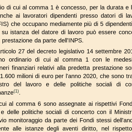
io di cui al comma 1 è concesso, per la durata e 
che ai lavoratori dipendenti presso datori di lav
(FIS) che occupano mediamente più di 5 dipendenti
lo su istanza del datore di lavoro può essere conc
 prestazione da parte dell'INPS.
l'articolo 27 del decreto legislativo 14 settembre 2
egno ordinario di cui al comma 1 con le medes
neri finanziari relativi alla predetta prestazione s
 1.600 milioni di euro per l'anno 2020, che sono tras
tro del lavoro e delle politiche sociali di co
(1)
inanze
.
 cui al comma 6 sono assegnate ai rispettivi Fond
 e delle politiche sociali di concerto con il Minist
evio monitoraggio da parte dei Fondi stessi dell'a
nte alle istanze degli aventi diritto, nel rispet