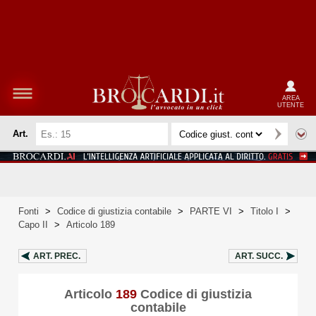
AREA
UTENTE
Art.
Fonti
>
Codice di giustizia contabile
>
PARTE VI
>
Titolo I
>
Capo II
>
Articolo 189
ART.
PREC.
ART.
SUCC.
Articolo
189
Codice di giustizia
contabile