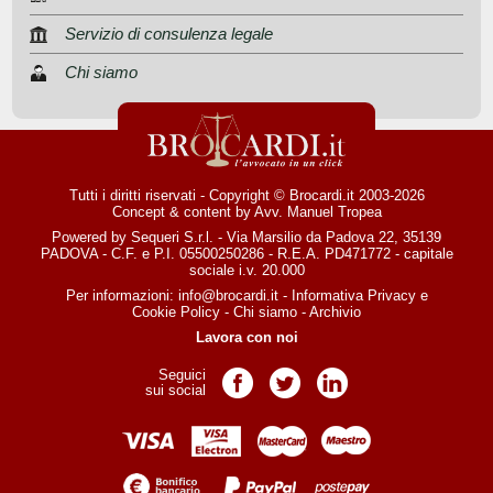
Servizio di consulenza legale
Chi siamo
Tutti i diritti riservati - Copyright © Brocardi.it 2003-2026
Concept & content by
Avv. Manuel Tropea
Powered by Sequeri S.r.l. - Via Marsilio da Padova 22, 35139
PADOVA - C.F. e P.I. 05500250286 - R.E.A. PD471772 - capitale
sociale i.v. 20.000
Per informazioni:
info@brocardi.it
-
Informativa Privacy
e
Cookie Policy
-
Chi siamo
-
Archivio
Lavora con noi
Seguici
Pagina Facebook
Pagina Twitter
Pagina LinkedIn
sui social