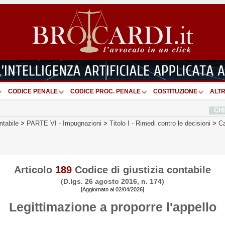
CODICE PENALE
CODICE PROC. PENALE
COSTITUZIONE
ALTR
CH
ntabile
>
PARTE VI
-
Impugnazioni
>
Titolo I
-
Rimedi contro le decisioni
>
Ca
Articolo
189
Codice di giustizia contabile
(D.lgs. 26 agosto 2016, n. 174)
[Aggiornato al 02/04/2026]
Legittimazione a proporre l'appello