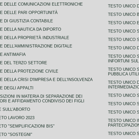
E DELLE COMUNICAZIONI ELETTRONICHE
TESTO UNICO D
E DELLE PARI OPPORTUNITÀ
TESTO UNICO 
E DI GIUSTIZIA CONTABILE
TESTO UNICO E
E DELLA NAUTICA DA DIPORTO
TESTO UNICO 
E DELLA PROPRIETÀ INDUSTRIALE
TESTO UNICO 
E DELL'AMMINISTRAZIONE DIGITALE
TESTO UNICO D
E ANTIMAFIA
TESTO UNICO 
INFORTUNI SU
E DEL TERZO SETTORE
TESTO UNICO 
E DELLA PROTEZIONE CIVILE
PUBBLICA UTIL
E DELLA CRISI D'IMPRESA E DELL'INSOLVENZA
TESTO UNICO D
INTERMEDIAZIO
E DEGLI APPALTI
TESTO UNICO 
SIZIONI IN MATERIA DI SEPARAZIONE DEI
ORI E AFFIDAMENTO CONDIVISO DEI FIGLI
TESTO UNICO 
 SULL'ABORTO
TESTO UNICO S
TO LAVORO 2023
TESTO UNICO I
PARTECIPAZIO
TO "SEMPLIFICAZIONI BIS"
TESTO UNICO 
TO "SOSTEGNI"