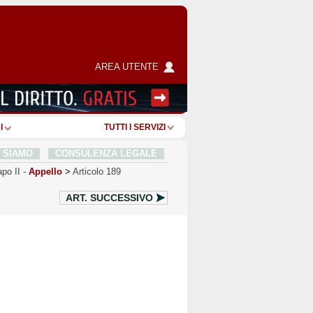
AREA UTENTE
I
TUTTI I SERVIZI
I SIAMO
CONSULENZA LEGALE
po II
-
Appello
>
Articolo 189
ART.
SUCCESSIVO