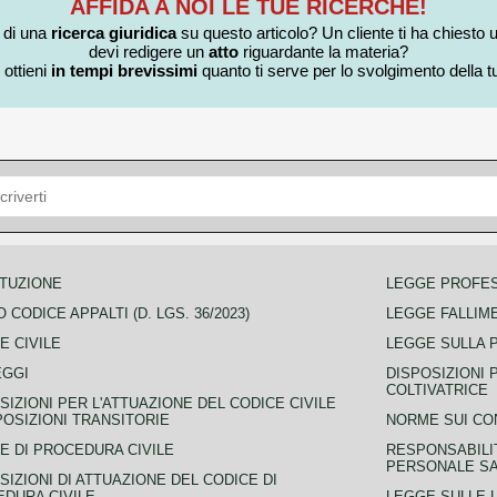
AFFIDA A NOI LE TUE RICERCHE!
i di una
ricerca giuridica
su questo articolo? Un cliente ti ha chiesto 
devi redigere un
atto
riguardante la materia?
 ottieni
in tempi brevissimi
quanto ti serve per lo svolgimento della tu
TUZIONE
LEGGE PROFE
 CODICE APPALTI (D. LGS. 36/2023)
LEGGE FALLIM
E CIVILE
LEGGE SULLA 
EGGI
DISPOSIZIONI 
COLTIVATRICE
SIZIONI PER L'ATTUAZIONE DEL CODICE CIVILE
POSIZIONI TRANSITORIE
NORME SUI CO
E DI PROCEDURA CIVILE
RESPONSABILI
PERSONALE SA
SIZIONI DI ATTUAZIONE DEL CODICE DI
DURA CIVILE
LEGGE SULLE L