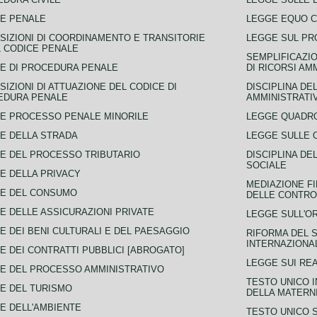
E PENALE
LEGGE EQUO 
SIZIONI DI COORDINAMENTO E TRANSITORIE
LEGGE SUL PR
L CODICE PENALE
SEMPLIFICAZIO
E DI PROCEDURA PENALE
DI RICORSI AM
SIZIONI DI ATTUAZIONE DEL CODICE DI
DISCIPLINA DE
EDURA PENALE
AMMINISTRATI
E PROCESSO PENALE MINORILE
LEGGE QUADRO
E DELLA STRADA
LEGGE SULLE 
E DEL PROCESSO TRIBUTARIO
DISCIPLINA DE
SOCIALE
E DELLA PRIVACY
MEDIAZIONE FI
CE DEL CONSUMO
DELLE CONTROV
E DELLE ASSICURAZIONI PRIVATE
LEGGE SULL'O
E DEI BENI CULTURALI E DEL PAESAGGIO
RIFORMA DEL S
INTERNAZIONA
E DEI CONTRATTI PUBBLICI [ABROGATO]
LEGGE SUI REA
E DEL PROCESSO AMMINISTRATIVO
TESTO UNICO I
E DEL TURISMO
DELLA MATERNI
E DELL'AMBIENTE
TESTO UNICO 