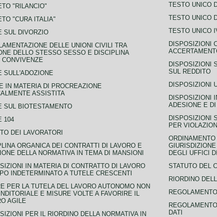
TESTO UNICO D
TO "RILANCIO"
TESTO UNICO D
TO "CURA ITALIA"
TESTO UNICO I
 SUL DIVORZIO
DISPOSIZIONI 
AMENTAZIONE DELLE UNIONI CIVILI TRA
ACCERTAMENTO
NE DELLO STESSO SESSO E DISCIPLINA
 CONVIVENZE
DISPOSIZIONI 
SUL REDDITO
 SULL'ADOZIONE
DISPOSIZIONI 
 IN MATERIA DI PROCREAZIONE
ALMENTE ASSISTITA
DISPOSIZIONI 
ADESIONE E DI
E SUL BIOTESTAMENTO
DISPOSIZIONI 
 104
PER VIOLAZION
TO DEI LAVORATORI
ORDINAMENTO D
PLINA ORGANICA DEI CONTRATTI DI LAVORO E
GIURISDIZIONE
IONE DELLA NORMATIVA IN TEMA DI MANSIONI
DEGLI UFFICI 
SIZIONI IN MATERIA DI CONTRATTO DI LAVORO
STATUTO DEL 
PO INDETERMINATO A TUTELE CRESCENTI
RIORDINO DELL
E PER LA TUTELA DEL LAVORO AUTONOMO NON
REGOLAMENTO 
NDITORIALE E MISURE VOLTE A FAVORIRE IL
O AGILE
REGOLAMENTO 
DATI
SIZIONI PER IL RIORDINO DELLA NORMATIVA IN