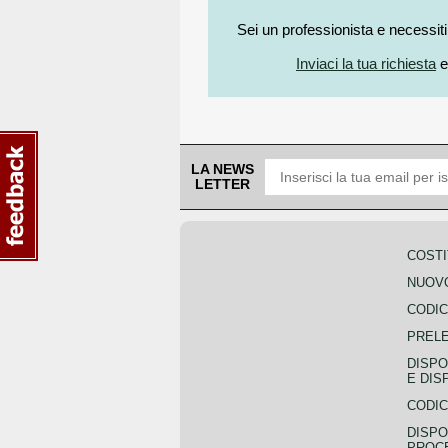
Sei un professionista e necessit
Inviaci la tua richiesta
e
LA NEWS
LETTER
COSTI
NUOVO
CODIC
PREL
DISPO
E DIS
CODIC
DISPO
PROCE