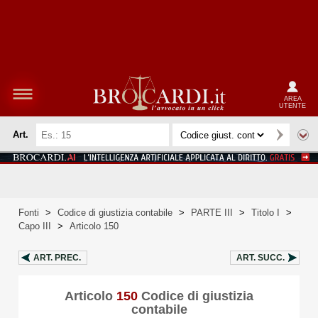
AREA
UTENTE
Art.
Fonti
>
Codice di giustizia contabile
>
PARTE III
>
Titolo I
>
Capo III
>
Articolo 150
ART.
PREC.
ART.
SUCC.
Articolo
150
Codice di giustizia
contabile