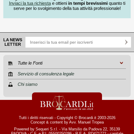
Inviaci la tua richiesta
e ottieni
in tempi brevissimi
quanto ti
serve per lo svolgimento della tua attività professionale!
LA NEWS
LETTER
Tutte le Fonti
Servizio di consulenza legale
Chi siamo
Tutti i diritti riservati - Copyright © Brocardi.it 2003-2026
Concept & content by
Avv. Manuel Tropea
Powered by Sequeri S.r.l. - Via Marsilio da Padova 22, 35139
PADOVA - C.F. e P.I. 05500250286 - R.E.A. PD471772 - capitale