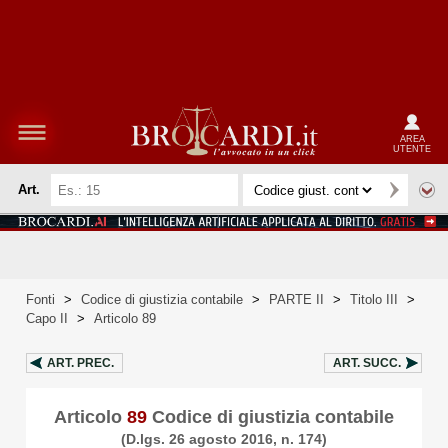
AREA
UTENTE
Art.
Fonti
>
Codice di giustizia contabile
>
PARTE II
>
Titolo III
>
Capo II
>
Articolo 89
ART.
PREC.
ART.
SUCC.
Articolo
89
Codice di giustizia contabile
(D.lgs. 26 agosto 2016, n. 174)