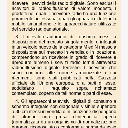
ricevere i servizi della radio digitale. Sono esclusi i
ricevitori di radiodiffusione di valore modesto, i
prodotti nei quali il ricevitore radio ha una funzione
puramente accessoria, quali gli apparati di telefonia
mobile smartphone e le apparecchiature utilizzate
del servizio radioamatoriale.
3. I ricevitori autoradio di consumo messi a
disposizione del mercato singolarmente, o integrati
in un veicolo nuovo della categoria M ed N messo a
disposizione sul mercato in vendita o in locazione,
comprendono un ricevitore in grado di ricevere e
riprodurre almeno i servizi radio forniti attraverso
radiodiffusione digitale terrestre. I ricevitori che
sono conformi alle norme armonizzate i cui
riferimenti sono stati pubblicati nella Gazzetta
ufficiale dell'Unione europea, o a parti di esse,
soddisfano il requisito sopra richiamato
contemplato, coperto da tali norme o parti di esse.
4. Gli apparecchi televisivi digitali di consumo a
schermo integrale con diagonale visibile superiore
a 30 cm messi in vendita o in locazione dispongono
di almeno una presa d'interfaccia aperta
(normalizzata da un organismo di normalizzazione
europeo riconosciuto o conforme a norma da esso