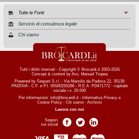
Tutte le Fonti
Servizio di consulenza legale
Chi siamo
Tutti i diritti riservati - Copyright © Brocardi.it 2003-2026
Concept & content by
Avv. Manuel Tropea
Powered by Sequeri S.r.l. - Via Marsilio da Padova 22, 35139
PADOVA - C.F. e P.I. 05500250286 - R.E.A. PD471772 - capitale
sociale i.v. 20.000
Per informazioni:
info@brocardi.it
-
Informativa Privacy
e
Cookie Policy
-
Chi siamo
-
Archivio
Lavora con noi
Seguici
Pagina Facebook
Pagina Twitter
Pagina LinkedIn
sui social