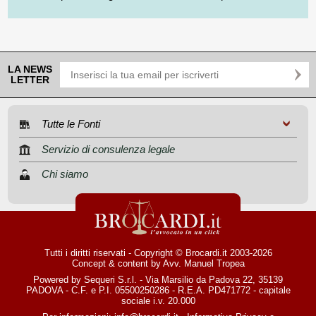
LA NEWS
LETTER
Tutte le Fonti
Servizio di consulenza legale
Chi siamo
Tutti i diritti riservati - Copyright © Brocardi.it 2003-2026
Concept & content by
Avv. Manuel Tropea
Powered by Sequeri S.r.l. - Via Marsilio da Padova 22, 35139
PADOVA - C.F. e P.I. 05500250286 - R.E.A. PD471772 - capitale
sociale i.v. 20.000