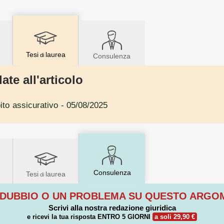
Tesi
laurea
di
Consulenza
ate all'articolo
bito assicurativo
- 05/08/2025
Consulenza
Tesi
laurea
di
 DUBBIO O UN PROBLEMA SU QUESTO ARG
Scrivi alla nostra redazione giuridica
e ricevi la tua risposta
ENTRO 5 GIORNI
a soli 29,90 €