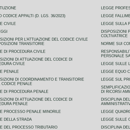
TUZIONE
LEGGE PROFE
 CODICE APPALTI (D. LGS. 36/2023)
LEGGE FALLIM
E CIVILE
LEGGE SULLA 
EGGI
DISPOSIZIONI 
COLTIVATRICE
SIZIONI PER L'ATTUAZIONE DEL CODICE CIVILE
POSIZIONI TRANSITORIE
NORME SUI CO
E DI PROCEDURA CIVILE
RESPONSABILI
PERSONALE SA
SIZIONI DI ATTUAZIONE DEL CODICE DI
DURA CIVILE
LEGGE SULLE L
E PENALE
LEGGE EQUO 
SIZIONI DI COORDINAMENTO E TRANSITORIE
LEGGE SUL PR
L CODICE PENALE
SEMPLIFICAZIO
E DI PROCEDURA PENALE
DI RICORSI AM
SIZIONI DI ATTUAZIONE DEL CODICE DI
DISCIPLINA DE
EDURA PENALE
AMMINISTRATI
E PROCESSO PENALE MINORILE
LEGGE QUADRO
E DELLA STRADA
LEGGE SULLE 
E DEL PROCESSO TRIBUTARIO
DISCIPLINA DE