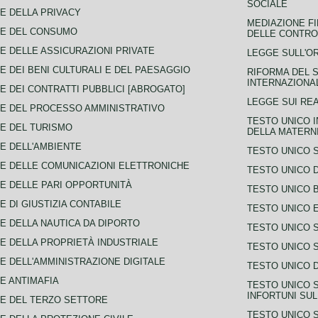
SOCIALE
E DELLA PRIVACY
MEDIAZIONE FI
CE DEL CONSUMO
DELLE CONTROV
E DELLE ASSICURAZIONI PRIVATE
LEGGE SULL'O
E DEI BENI CULTURALI E DEL PAESAGGIO
RIFORMA DEL S
INTERNAZIONA
E DEI CONTRATTI PUBBLICI [ABROGATO]
LEGGE SUI REA
E DEL PROCESSO AMMINISTRATIVO
TESTO UNICO I
E DEL TURISMO
DELLA MATERNI
E DELL'AMBIENTE
TESTO UNICO 
E DELLE COMUNICAZIONI ELETTRONICHE
TESTO UNICO D
E DELLE PARI OPPORTUNITÀ
TESTO UNICO 
E DI GIUSTIZIA CONTABILE
TESTO UNICO E
E DELLA NAUTICA DA DIPORTO
TESTO UNICO 
E DELLA PROPRIETÀ INDUSTRIALE
TESTO UNICO 
E DELL'AMMINISTRAZIONE DIGITALE
TESTO UNICO D
E ANTIMAFIA
TESTO UNICO 
INFORTUNI SU
E DEL TERZO SETTORE
TESTO UNICO 