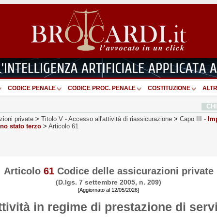
CODICE PENALE
CODICE PROC. PENALE
COSTITUZIONE
ALTR
CH
zioni private
>
Titolo V
-
Accesso all'attività di riassicurazione
>
Capo III
-
Imp
no stato terzo
>
Articolo 61
Articolo
61
Codice delle assicurazioni private
(D.lgs. 7 settembre 2005, n. 209)
[Aggiornato al 12/05/2026]
ttività in regime di prestazione di servi