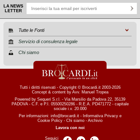
LA NEWS
LETTER
Tutte le Fonti
Servizio di consulenza legale
Chi siamo
Tutti i diritti riservati - Copyright © Brocardi.it 2003-2026
Concept & content by
Avv. Manuel Tropea
Powered by Sequeri S.r.l. - Via Marsilio da Padova 22, 35139
PADOVA - C.F. e P.I. 05500250286 - R.E.A. PD471772 - capitale
sociale i.v. 20.000
Per informazioni:
info@brocardi.it
-
Informativa Privacy
e
Cookie Policy
-
Chi siamo
-
Archivio
Lavora con noi
Seguici
Pagina Facebook
Pagina Twitter
Pagina LinkedIn