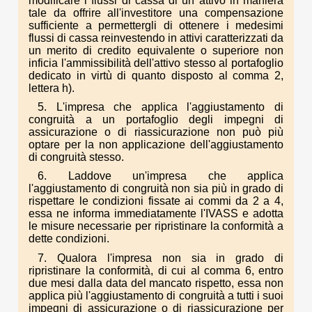
modificare i flussi di cassa di un attivo in maniera
tale da offrire all'investitore una compensazione
sufficiente a permettergli di ottenere i medesimi
flussi di cassa reinvestendo in attivi caratterizzati da
un merito di credito equivalente o superiore non
inficia l'ammissibilità dell'attivo stesso al portafoglio
dedicato in virtù di quanto disposto al comma 2,
lettera h).
5. L'impresa che applica l'aggiustamento di
congruità a un portafoglio degli impegni di
assicurazione o di riassicurazione non può più
optare per la non applicazione dell'aggiustamento
di congruità stesso.
6. Laddove un'impresa che applica
l'aggiustamento di congruità non sia più in grado di
rispettare le condizioni fissate ai commi da 2 a 4,
essa ne informa immediatamente l'IVASS e adotta
le misure necessarie per ripristinare la conformità a
dette condizioni.
7. Qualora l'impresa non sia in grado di
ripristinare la conformità, di cui al comma 6, entro
due mesi dalla data del mancato rispetto, essa non
applica più l'aggiustamento di congruità a tutti i suoi
impegni di assicurazione o di riassicurazione per