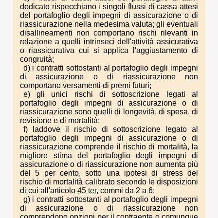
dedicato rispecchiano i singoli flussi di cassa attesi
del portafoglio degli impegni di assicurazione o di
riassicurazione nella medesima valuta; gli eventuali
disallineamenti non comportano rischi rilevanti in
relazione a quelli intrinseci dell'attività assicurativa
o riassicurativa cui si applica l'aggiustamento di
congruità;
d) i contratti sottostanti al portafoglio degli impegni
di assicurazione o di riassicurazione non
comportano versamenti di premi futuri;
e) gli unici rischi di sottoscrizione legati al
portafoglio degli impegni di assicurazione o di
riassicurazione sono quelli di longevità, di spesa, di
revisione e di mortalità;
f) laddove il rischio di sottoscrizione legato al
portafoglio degli impegni di assicurazione o di
riassicurazione comprende il rischio di mortalità, la
migliore stima del portafoglio degli impegni di
assicurazione o di riassicurazione non aumenta più
del 5 per cento, sotto una ipotesi di stress del
rischio di mortalità calibrato secondo le disposizioni
di cui all'articolo
45 ter
, commi da 2 a 6;
g) i contratti sottostanti al portafoglio degli impegni
di assicurazione o di riassicurazione non
comprendono opzioni per il contraente o comunque