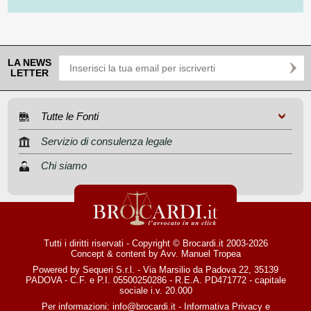
LA NEWS
LETTER
Tutte le Fonti
Servizio di consulenza legale
Chi siamo
Tutti i diritti riservati - Copyright © Brocardi.it 2003-2026
Concept & content by
Avv. Manuel Tropea
Powered by Sequeri S.r.l. - Via Marsilio da Padova 22, 35139
PADOVA - C.F. e P.I. 05500250286 - R.E.A. PD471772 - capitale
sociale i.v. 20.000
Per informazioni:
info@brocardi.it
-
Informativa Privacy
e