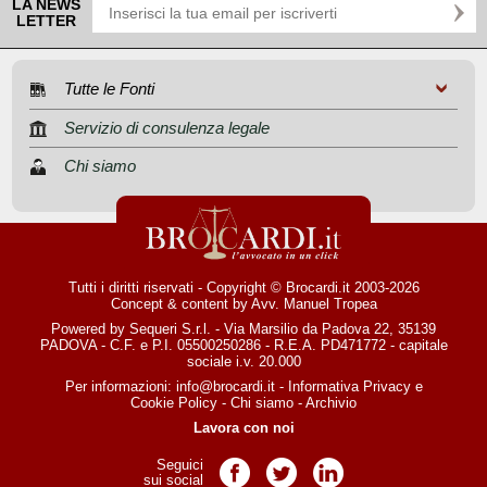
LA NEWS
LETTER
Tutte le Fonti
Servizio di consulenza legale
Chi siamo
Tutti i diritti riservati - Copyright © Brocardi.it 2003-2026
Concept & content by
Avv. Manuel Tropea
Powered by Sequeri S.r.l. - Via Marsilio da Padova 22, 35139
PADOVA - C.F. e P.I. 05500250286 - R.E.A. PD471772 - capitale
sociale i.v. 20.000
Per informazioni:
info@brocardi.it
-
Informativa Privacy
e
Cookie Policy
-
Chi siamo
-
Archivio
Lavora con noi
Seguici
Pagina Facebook
Pagina Twitter
Pagina LinkedIn
sui social