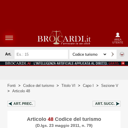
AREA
UTENTE
Art.
Fonti
>
Codice del turismo
>
Titolo VI
>
Capo I
>
Sezione V
>
Articolo 48
ART.
PREC.
ART.
SUCC.
Articolo
48
Codice del turismo
(D.lgs. 23 maggio 2011, n. 79)