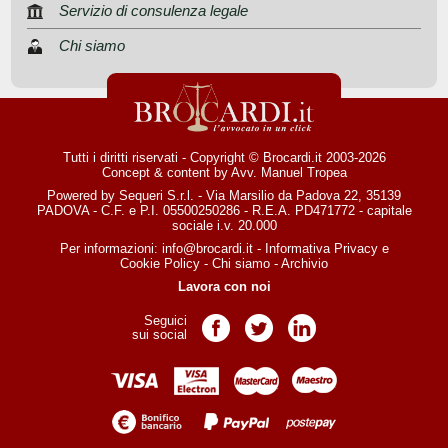
Servizio di consulenza legale
Chi siamo
Tutti i diritti riservati - Copyright © Brocardi.it 2003-2026
Concept & content by
Avv. Manuel Tropea
Powered by Sequeri S.r.l. - Via Marsilio da Padova 22, 35139
PADOVA - C.F. e P.I. 05500250286 - R.E.A. PD471772 - capitale
sociale i.v. 20.000
Per informazioni:
info@brocardi.it
-
Informativa Privacy
e
Cookie Policy
-
Chi siamo
-
Archivio
Lavora con noi
Seguici
Pagina Facebook
Pagina Twitter
Pagina LinkedIn
sui social