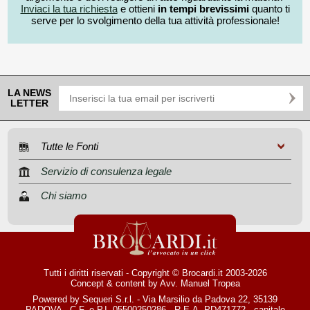
Inviaci la tua richiesta
e ottieni
in tempi brevissimi
quanto ti
serve per lo svolgimento della tua attività professionale!
LA NEWS
LETTER
Tutte le Fonti
Servizio di consulenza legale
Chi siamo
Tutti i diritti riservati - Copyright © Brocardi.it 2003-2026
Concept & content by
Avv. Manuel Tropea
Powered by Sequeri S.r.l. - Via Marsilio da Padova 22, 35139
PADOVA - C.F. e P.I. 05500250286 - R.E.A. PD471772 - capitale