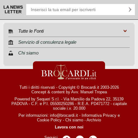
LA NEWS
LETTER
Tutte le Fonti
Servizio di consulenza legale
Chi siamo
Tutti i diritti riservati - Copyright © Brocardi.it 2003-2026
Concept & content by
Avv. Manuel Tropea
Powered by Sequeri S.r.l. - Via Marsilio da Padova 22, 35139
PADOVA - C.F. e P.I. 05500250286 - R.E.A. PD471772 - capitale
sociale i.v. 20.000
Per informazioni:
info@brocardi.it
-
Informativa Privacy
e
Cookie Policy
-
Chi siamo
-
Archivio
Lavora con noi
Seguici
Pagina Facebook
Pagina Twitter
Pagina LinkedIn