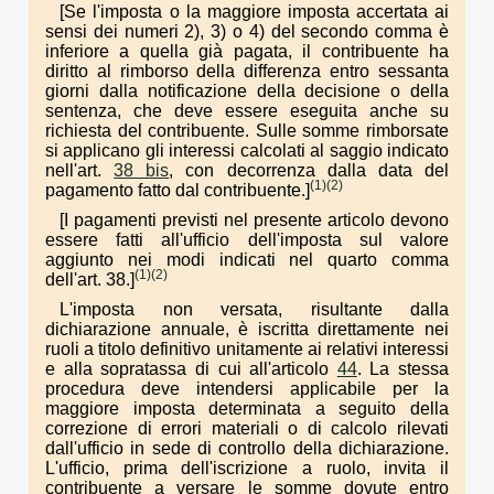
[Se l'imposta o la maggiore imposta accertata ai
sensi dei numeri 2), 3) o 4) del secondo comma è
inferiore a quella già pagata, il contribuente ha
diritto al rimborso della differenza entro sessanta
giorni dalla notificazione della decisione o della
sentenza, che deve essere eseguita anche su
richiesta del contribuente. Sulle somme rimborsate
si applicano gli interessi calcolati al saggio indicato
nell'art.
38 bis
, con decorrenza dalla data del
(1)
(2)
pagamento fatto dal contribuente.]
[I pagamenti previsti nel presente articolo devono
essere fatti all'ufficio dell'imposta sul valore
aggiunto nei modi indicati nel quarto comma
(1)
(2)
dell'art. 38.]
L'imposta non versata, risultante dalla
dichiarazione annuale, è iscritta direttamente nei
ruoli a titolo definitivo unitamente ai relativi interessi
e alla sopratassa di cui all'articolo
44
. La stessa
procedura deve intendersi applicabile per la
maggiore imposta determinata a seguito della
correzione di errori materiali o di calcolo rilevati
dall'ufficio in sede di controllo della dichiarazione.
L'ufficio, prima dell'iscrizione a ruolo, invita il
contribuente a versare le somme dovute entro