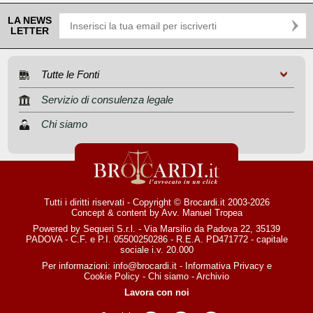
LA NEWS
LETTER
Tutte le Fonti
Servizio di consulenza legale
Chi siamo
Tutti i diritti riservati - Copyright © Brocardi.it 2003-2026
Concept & content by
Avv. Manuel Tropea
Powered by Sequeri S.r.l. - Via Marsilio da Padova 22, 35139
PADOVA - C.F. e P.I. 05500250286 - R.E.A. PD471772 - capitale
sociale i.v. 20.000
Per informazioni:
info@brocardi.it
-
Informativa Privacy
e
Cookie Policy
-
Chi siamo
-
Archivio
Lavora con noi