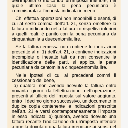
dell'imposta o indicando un'imposta inferiore, nel
quale ultimo caso la pena pecuniaria è
commisurata all'imposta indicata in meno.
Chi effettua operazioni non imponibili o esenti, di
cui al sesto comma dell'art. 21, senza emettere la
fattura o indicando nella fattura corrispettivi inferiori
a quelli reali, è punito con la pena pecuniaria da
cinquantamila a duecentomila lire.
Se la fattura emessa non contiene le indicazioni
prescritte al n. 1) dell'art. 21, o contiene indicazioni
incomplete o inesatte tali da non consentire la
identificazione delle parti, si applica la pena
pecuniaria da centomila a cinquecentomila lire.
Nelle ipotesi di cui ai precedenti commi il
cessionario del bene,
a) qualora, non avendo ricevuto la fattura entro
novanta giorni dall'effettuazione dell'operazione,
presenti all'ufficio dell'imposta sul valore aggiunto,
entro il decimo giorno successivo, un documento in
duplice copia contenente le indicazioni prescritte
nell'art. 21 e versi contemporaneamente l'imposta
in esso indicata; b) qualora, avendo ricevuto una
fattura recante l'indicazione di un'imposta inferiore
a quella dovuta o una fattura irregolare ai sensi del