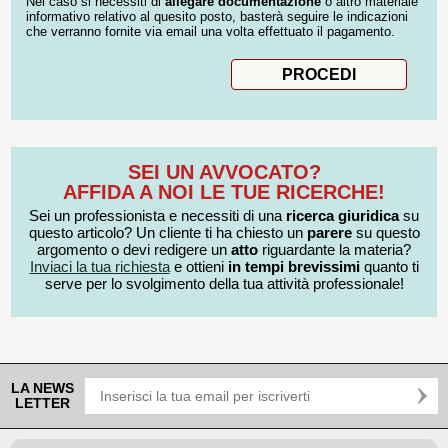
Nel caso si necessiti di
allegare documentazione
o altro materiale
informativo relativo al quesito posto, basterà seguire le indicazioni
che verranno fornite via email una volta effettuato il pagamento.
SEI UN AVVOCATO?
AFFIDA A NOI LE TUE RICERCHE!
Sei un professionista e necessiti di una
ricerca giuridica
su
questo articolo? Un cliente ti ha chiesto un
parere
su questo
argomento o devi redigere un
atto
riguardante la materia?
Inviaci la tua richiesta
e ottieni
in tempi brevissimi
quanto ti
serve per lo svolgimento della tua attività professionale!
LA NEWS
LETTER