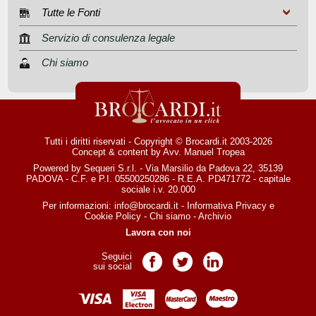
Tutte le Fonti
Servizio di consulenza legale
Chi siamo
Tutti i diritti riservati - Copyright © Brocardi.it 2003-2026
Concept & content by
Avv. Manuel Tropea
Powered by Sequeri S.r.l. - Via Marsilio da Padova 22, 35139
PADOVA - C.F. e P.I. 05500250286 - R.E.A. PD471772 - capitale
sociale i.v. 20.000
Per informazioni:
info@brocardi.it
-
Informativa Privacy
e
Cookie Policy
-
Chi siamo
-
Archivio
Lavora con noi
Seguici
Pagina Facebook
Pagina Twitter
Pagina LinkedIn
sui social