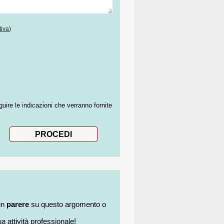
tiva
)
guire le indicazioni che verranno fornite
un
parere
su questo argomento o
a attività professionale!