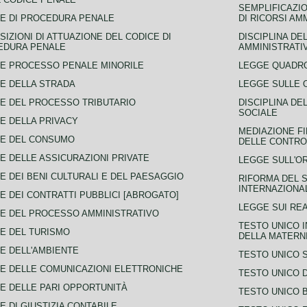
SEMPLIFICAZIO
E DI PROCEDURA PENALE
DI RICORSI AM
SIZIONI DI ATTUAZIONE DEL CODICE DI
DISCIPLINA DE
EDURA PENALE
AMMINISTRATI
E PROCESSO PENALE MINORILE
LEGGE QUADRO
E DELLA STRADA
LEGGE SULLE 
E DEL PROCESSO TRIBUTARIO
DISCIPLINA DE
SOCIALE
E DELLA PRIVACY
MEDIAZIONE FI
CE DEL CONSUMO
DELLE CONTROV
E DELLE ASSICURAZIONI PRIVATE
LEGGE SULL'O
E DEI BENI CULTURALI E DEL PAESAGGIO
RIFORMA DEL S
INTERNAZIONA
E DEI CONTRATTI PUBBLICI [ABROGATO]
LEGGE SUI REA
E DEL PROCESSO AMMINISTRATIVO
TESTO UNICO I
E DEL TURISMO
DELLA MATERNI
E DELL'AMBIENTE
TESTO UNICO 
E DELLE COMUNICAZIONI ELETTRONICHE
TESTO UNICO D
E DELLE PARI OPPORTUNITÀ
TESTO UNICO 
E DI GIUSTIZIA CONTABILE