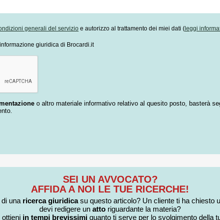
ondizioni generali del servizio
e autorizzo al trattamento dei miei dati (
leggi informa
informazione giuridica di Brocardi.it
umentazione
o altro materiale informativo relativo al quesito posto, basterà se
ento.
SEI UN AVVOCATO?
AFFIDA A NOI LE TUE RICERCHE!
i di una
ricerca giuridica
su questo articolo? Un cliente ti ha chiesto 
devi redigere un
atto
riguardante la materia?
 ottieni
in tempi brevissimi
quanto ti serve per lo svolgimento della tu