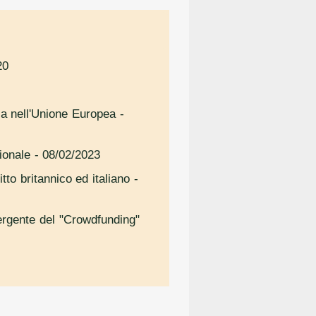
20
ica nell'Unione Europea
-
ionale
- 08/02/2023
itto britannico ed italiano
-
mergente del "Crowdfunding"