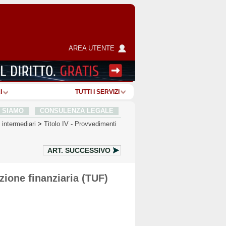
AREA UTENTE
I
TUTTI I SERVIZI
I SIAMO
CONSULENZA LEGALE
i intermediari
>
Titolo IV
-
Provvedimenti
ART.
SUCCESSIVO
zione finanziaria (TUF)