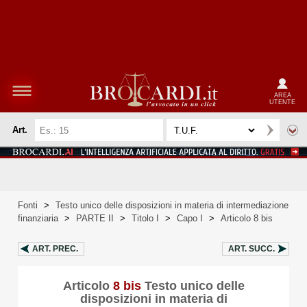
AREA
UTENTE
Art.
Fonti
>
Testo unico delle disposizioni in materia di intermediazione
finanziaria
>
PARTE II
>
Titolo I
>
Capo I
>
Articolo 8 bis
ART.
PREC.
ART.
SUCC.
Articolo
8 bis
Testo unico delle
disposizioni in materia di