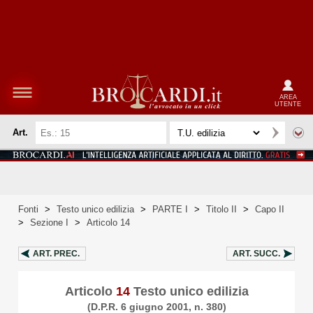
AREA
UTENTE
Art.
Fonti
>
Testo unico edilizia
>
PARTE I
>
Titolo II
>
Capo II
>
Sezione I
>
Articolo 14
ART.
PREC.
ART.
SUCC.
Articolo
14
Testo unico edilizia
(D.P.R. 6 giugno 2001, n. 380)