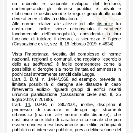
un ordinato e razionale sviluppo del territorio,
contemperando gli interessi pubblici e privati e
stabilendo le destinazioni e le regole generali alle quali
deve attenersi l’attività edificatoria.
Alle norme relative alle altezze ed alle
distanze
tra
costruzioni, inoltre, viene riconosciuto il carattere
fondamentale dell’inderogabilità, considerata la loro
funzione di tutelare il decoro, la sicurezza e l’igiene
(Cassazione civile, sez. II, 19 febbraio 2019, n.4834).
Vista l’importanza rivestita dal complesso di norme
nazionali, regionali e comunali, che regolano l’esercizio
dello
ius aedifcandi
, è facile comprendere come la
possibilità di deroghe sia molto limitata ed ammessa in
pochi casi strettamente sanciti dalla Legge.
L’art. 9, D.M. n, 1444/1968, ad esempio, prevede la
limitata possibilità di deroghe alle distanze in caso
l’intervento edilizio riguardi gruppi di edifici inseriti
un’unica pianificazione (Cassazione civile sez. II, 25
luglio 2019, n.20188).
L’art.
14
, D.P.R. n. 380/2001, inoltre, disciplina il
permesso di costruire in deroga agli strumenti
urbanistici (ma non alle norme sulle distanze), che
costituisce un istituto di carattere eccezionale che può
essere concesso esclusivamente per edifici ed impianti
pubblici o di interesse pubblico, previa deliberazione del