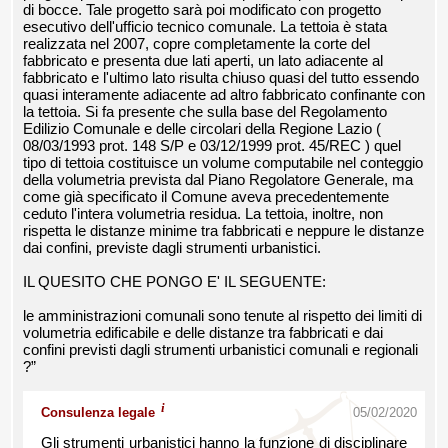
di bocce. Tale progetto sarà poi modificato con progetto
esecutivo dell'ufficio tecnico comunale. La tettoia è stata
realizzata nel 2007, copre completamente la corte del
fabbricato e presenta due lati aperti, un lato adiacente al
fabbricato e l'ultimo lato risulta chiuso quasi del tutto essendo
quasi interamente adiacente ad altro fabbricato confinante con
la tettoia. Si fa presente che sulla base del Regolamento
Edilizio Comunale e delle circolari della Regione Lazio (
08/03/1993 prot. 148 S/P e 03/12/1999 prot. 45/REC ) quel
tipo di tettoia costituisce un volume computabile nel conteggio
della volumetria prevista dal Piano Regolatore Generale, ma
come già specificato il Comune aveva precedentemente
ceduto l'intera volumetria residua. La tettoia, inoltre, non
rispetta le distanze minime tra fabbricati e neppure le distanze
dai confini, previste dagli strumenti urbanistici.
IL QUESITO CHE PONGO E' IL SEGUENTE:
le amministrazioni comunali sono tenute al rispetto dei limiti di
volumetria edificabile e delle distanze tra fabbricati e dai
confini previsti dagli strumenti urbanistici comunali e regionali
?”
i
Consulenza legale
05/02/2020
Gli strumenti urbanistici hanno la funzione di disciplinare