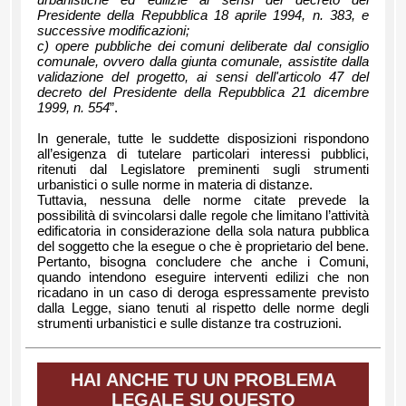
urbanistiche ed edilizie ai sensi del decreto del
Presidente della Repubblica 18 aprile 1994, n. 383, e
successive modificazioni;
c) opere pubbliche dei comuni deliberate dal consiglio
comunale, ovvero dalla giunta comunale, assistite dalla
validazione del progetto, ai sensi dell'articolo 47 del
decreto del Presidente della Repubblica 21 dicembre
1999, n. 554
”.
In generale, tutte le suddette disposizioni rispondono
all’esigenza di tutelare particolari interessi pubblici,
ritenuti dal Legislatore preminenti sugli strumenti
urbanistici o sulle norme in materia di distanze.
Tuttavia, nessuna delle norme citate prevede la
possibilità di svincolarsi dalle regole che limitano l’attività
edificatoria in considerazione della sola natura pubblica
del soggetto che la esegue o che è proprietario del bene.
Pertanto, bisogna concludere che anche i Comuni,
quando intendono eseguire interventi edilizi che non
ricadano in un caso di deroga espressamente previsto
dalla Legge, siano tenuti al rispetto delle norme degli
strumenti urbanistici e sulle distanze tra costruzioni.
HAI ANCHE TU UN PROBLEMA
LEGALE SU QUESTO