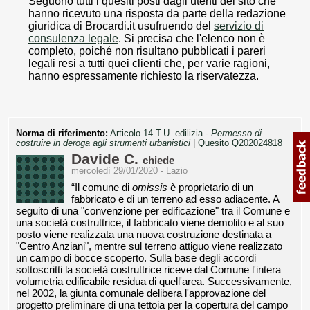
Seguono tutti i quesiti posti dagli utenti del sito che
hanno ricevuto una risposta da parte della redazione
giuridica di Brocardi.it usufruendo del
servizio di
consulenza legale
. Si precisa che l'elenco non è
completo, poiché non risultano pubblicati i pareri
legali resi a tutti quei clienti che, per varie ragioni,
hanno espressamente richiesto la riservatezza.
Norma di riferimento:
Articolo 14 T.U. edilizia -
Permesso di
costruire in deroga agli strumenti urbanistici
|
Quesito Q202024818
Davide C.
chiede
mercoledì 29/01/2020 - Lazio
“Il comune di
omissis
è proprietario di un
fabbricato e di un terreno ad esso adiacente. A
seguito di una "convenzione per edificazione" tra il Comune e
una società costruttrice, il fabbricato viene demolito e al suo
posto viene realizzata una nuova costruzione destinata a
"Centro Anziani", mentre sul terreno attiguo viene realizzato
un campo di bocce scoperto. Sulla base degli accordi
sottoscritti la società costruttrice riceve dal Comune l'intera
volumetria edificabile residua di quell'area. Successivamente,
nel 2002, la giunta comunale delibera l'approvazione del
progetto preliminare di una tettoia per la copertura del campo