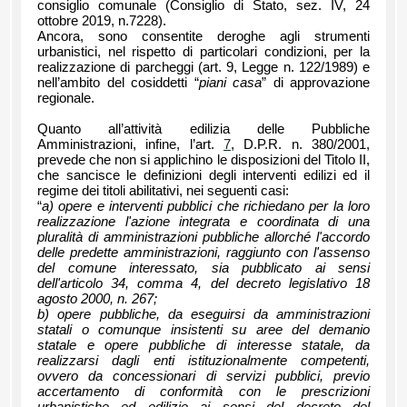
consiglio comunale (Consiglio di Stato, sez. IV, 24
ottobre 2019, n.7228).
Ancora, sono consentite deroghe agli strumenti
urbanistici, nel rispetto di particolari condizioni, per la
realizzazione di parcheggi (art. 9, Legge n. 122/1989) e
nell’ambito del cosiddetti “
piani casa
” di approvazione
regionale.
Quanto all’attività edilizia delle Pubbliche
Amministrazioni, infine, l’art.
7
, D.P.R. n. 380/2001,
prevede che non si applichino le disposizioni del Titolo II,
che sancisce le definizioni degli interventi edilizi ed il
regime dei titoli abilitativi, nei seguenti casi:
“
a) opere e interventi pubblici che richiedano per la loro
realizzazione l'azione integrata e coordinata di una
pluralità di amministrazioni pubbliche allorché l'accordo
delle predette amministrazioni, raggiunto con l'assenso
del comune interessato, sia pubblicato ai sensi
dell'articolo 34, comma 4, del decreto legislativo 18
agosto 2000, n. 267;
b) opere pubbliche, da eseguirsi da amministrazioni
statali o comunque insistenti su aree del demanio
statale e opere pubbliche di interesse statale, da
realizzarsi dagli enti istituzionalmente competenti,
ovvero da concessionari di servizi pubblici, previo
accertamento di conformità con le prescrizioni