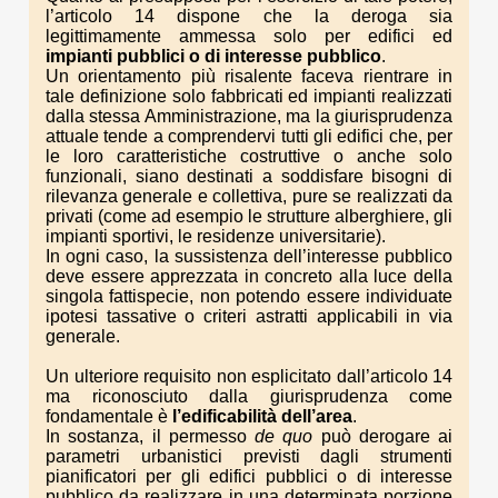
l’articolo 14 dispone che la deroga sia
legittimamente ammessa solo per edifici ed
impianti pubblici o di interesse pubblico
.
Un orientamento più risalente faceva rientrare in
tale definizione solo fabbricati ed impianti realizzati
dalla stessa Amministrazione, ma la giurisprudenza
attuale tende a comprendervi tutti gli edifici che, per
le loro caratteristiche costruttive o anche solo
funzionali, siano destinati a soddisfare bisogni di
rilevanza generale e collettiva, pure se realizzati da
privati (come ad esempio le strutture alberghiere, gli
impianti sportivi, le residenze universitarie).
In ogni caso, la sussistenza dell’interesse pubblico
deve essere apprezzata in concreto alla luce della
singola fattispecie, non potendo essere individuate
ipotesi tassative o criteri astratti applicabili in via
generale.
Un ulteriore requisito non esplicitato dall’articolo 14
ma riconosciuto dalla giurisprudenza come
fondamentale è
l’edificabilità dell’area
.
In sostanza, il permesso
de quo
può derogare ai
parametri urbanistici previsti dagli strumenti
pianificatori per gli edifici pubblici o di interesse
pubblico da realizzare in una determinata porzione