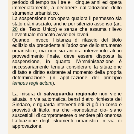
periodo di tempo tra i tre e i cinque anni ed opera
immediatamente, a decorrere dall’adozione dello
strumento urbanistico.
La sospensione non opera qualora il permesso sia
stato già rilasciato, anche per silenzio assenso (art.
20
del Testo Unico) e senza che assuma rilievo
l’eventuale mancato avvio dei lavori.
Quando, invece, l’istanza di rilascio del titolo
edilizio sia precedente all’adozione dello strumento
urbanistico, ma non sia ancora intervenuto alcun
provvedimento finale, deve essere disposta la
sospensione, in quanto l’Amministrazione è
necessariamente tenuta considerare la situazione
di fatto e diritto esistente al momento della propria
determinazione (in applicazione del principio
tempus regit actum
).
La misura di
salvaguardia
regionale
non viene
attuata in via automatica, bensì dietro richiesta del
Sindaco, e riguarda interventi edilizi già in corso e
provvisti di titolo, ma che -nonostante ciò- siano
suscettibili di compromettere o rendere più onerosa
l’attuazione degli strumenti urbanistici in via di
approvazione.