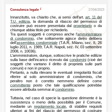
i
Consulenza legale
17/04/2023
Innanzitutto, va chiarito che, ai sensi dell’art.
art. 11 del
T.U. edilizia
, la domanda di rilascio del permesso di
costruire può essere presentata dal
proprietario
o da
chiunque abbia titolo per richiederlo.
Tra questi soggetti è compreso anche l’
amministratore
di condominio
, che solitamente agisce dietro delibera
dell’
assemblea condominiale
(T.A.R. Milano, sez. II, 26
luglio 2011, n. 1989; T.A.R. Napoli, sez. IV, 03 settembre
2008, n. 10036).
L’amministratore, dunque, sottoscrive le pratiche edilizie
sulla base dell’incarico ricevuto dai
condomini
(cioè dei
soggetti che vantano il diritto di proprietà sulle parti
comuni) e non in proprio.
Pertanto, a nulla rilevano le eventuali irregolarità fiscali
riferire al solo amministratore di condominio, che
peraltro non è corretto nemmeno definire come
committente
posto che tale qualificazione potrebbe
essere attribuita semmai al
condominio
.
Tuttavia, nel caso di specie la questione dirimente è la
sussistenza o meno della possibilità per il Comune,
mediante un
regolamento locale
, di stabilire requisiti
ulteriori ai fini del rilascio del permesso di costruire