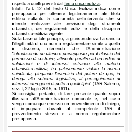
rispetto a quelli previsti dal
Testo unico edilizia
.
Infatti, l’art. 12 del Testo Unico Edilizia indica come
presupposto per ottenere legittimamente tale titolo
edilizio soltanto la conformità dell’intervento che si
intende realizzare alle previsioni degli strumenti
urbanistici, dei regolamenti edilizi e della disciplina
urbanistico-edilizia vigente.
Sulla base di tale principio, la giurisprudenza ha sancito
l’illegittimità di una norma regolamentare simile a quella
in discorso, ritenendo che l’Amministrazione
“
introducendo un ulteriore presupposto per il rilascio del
permesso di costruire, attinente peraltro ad un ordine di
valutazioni e di interessi estraneo alla materia
urbanistico-edilizia, ha palesemente violato la norma
suindicata, piegando l’esercizio del potere de quo, in
deroga allo schema legislativo, al perseguimento di
interessi eterogenei rispetto a quelli tipici
” (TAR Salerno,
sez. I, 22 luglio 2015, n. 1611).
Si consiglia, pertanto, di fare presente quanto sopra
illustrato all’Amministrazione comunale e, nel caso
venga comunque emesso un provvedimento di diniego,
di impugnare davanti al competente TAR il
provvedimento stesso e la norma regolamentare
presupposta.