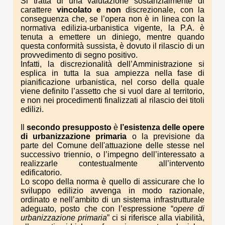
Si tratta di una valutazione sostanzialmente di
carattere
vincolato e non
discrezionale, con la
conseguenza che, se l’opera non è in linea con la
normativa edilizia-urbanistica vigente, la P.A. è
tenuta a emettere un diniego, mentre quando
questa conformità sussista, è dovuto il rilascio di un
provvedimento di segno positivo.
Infatti, la discrezionalità dell’Amministrazione si
esplica in tutta la sua ampiezza nella fase di
pianificazione urbanistica, nel corso della quale
viene definito l’assetto che si vuol dare al territorio,
e non nei procedimenti finalizzati al rilascio dei titoli
edilizi.
Il
secondo presupposto
è
l’esistenza delle opere
di urbanizzazione primaria
o la previsione da
parte del Comune dell'attuazione delle stesse nel
successivo triennio, o l’impegno dell’interessato a
realizzarle contestualmente all’intervento
edificatorio.
Lo scopo della norma è quello di assicurare che lo
sviluppo edilizio avvenga in modo razionale,
ordinato e nell’ambito di un sistema infrastrutturale
adeguato, posto che con l’espressione “
opere di
urbanizzazione primaria
” ci si riferisce alla viabilità,