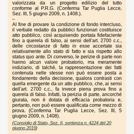
valorizzata da un progetto edilizio del tutto
conforme al P.R.G. (Conferma Tar Puglia Lecce,
Sez. III, 5 giugno 2009, n. 1408.).
–
Al fine di provare la condizione di fondo intercluso,
il verbale redatto da pubblici funzionari costituisce
atto pubblico, così acquisendo portata fidefaciente
fino a querela di falso, ai sensi dell'art. 2700 c.c.,
delle circostanze di fatto in esse accertate sia
relativamente allo stato di fatto e sia rispetto allo
status quo ante. Di converso, le perizie di parte non
hanno alcun valore probatorio, ma meramente
indiziario, di talché, la rappresentazione dei fatti
contenuta nelle stesse non può essere posta a
fondamento della decisione, qualora contrasti con
quella emergente da un atto pubblico, che, ai sensi
dell'art. 2700 c.c., fa invece piena prova fino a
querela di falso. Infatti, la perizia di parte, ancorché
giurata, non è dotata di efficacia probatoria e,
pertanto, non può essere qualificata come mezzo di
prova. (Conferma Tar Puglia Lecce, Sez. III, 5
giugno 2009, n. 1408).
(
Consiglio di Stato, Sez. II, sentenza n. 4224 del 20
giugno 2019
)