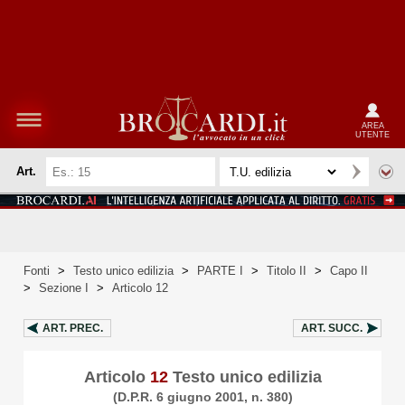
AREA
UTENTE
Art.
Fonti
>
Testo unico edilizia
>
PARTE I
>
Titolo II
>
Capo II
>
Sezione I
>
Articolo 12
ART.
PREC.
ART.
SUCC.
Articolo
12
Testo unico edilizia
(D.P.R. 6 giugno 2001, n. 380)