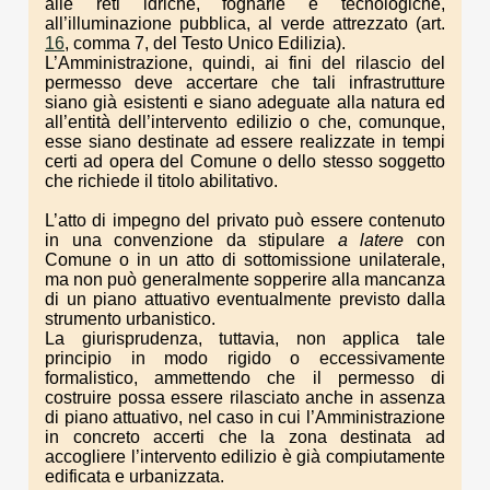
alle reti idriche, fognarie e tecnologiche,
all’illuminazione pubblica, al verde attrezzato (art.
16
, comma 7, del Testo Unico Edilizia).
L’Amministrazione, quindi, ai fini del rilascio del
permesso deve accertare che tali infrastrutture
siano già esistenti e siano adeguate alla natura ed
all’entità dell’intervento edilizio o che, comunque,
esse siano destinate ad essere realizzate in tempi
certi ad opera del Comune o dello stesso soggetto
che richiede il titolo abilitativo.
L’atto di impegno del privato può essere contenuto
in una convenzione da stipulare
a latere
con
Comune o in un atto di sottomissione unilaterale,
ma non può generalmente sopperire alla mancanza
di un piano attuativo eventualmente previsto dalla
strumento urbanistico.
La giurisprudenza, tuttavia, non applica tale
principio in modo rigido o eccessivamente
formalistico, ammettendo che il permesso di
costruire possa essere rilasciato anche in assenza
di piano attuativo, nel caso in cui l’Amministrazione
in concreto accerti che la zona destinata ad
accogliere l’intervento edilizio è già compiutamente
edificata e urbanizzata.