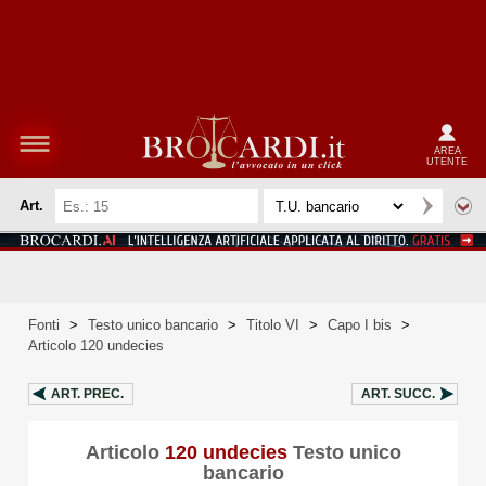
AREA
UTENTE
Art.
Fonti
>
Testo unico bancario
>
Titolo VI
>
Capo I bis
>
Articolo 120 undecies
ART.
PREC.
ART.
SUCC.
Articolo
120 undecies
Testo unico
bancario