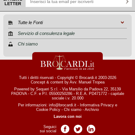
LETTER
Tutte le Fonti
Servizio di consulenza legale
Chi siamo
Tutti i diritti riservati - Copyright © Brocardi.it 2003-2026
Concept & content by
Avv. Manuel Tropea
Powered by Sequeri S.r.l. - Via Marsilio da Padova 22, 35139
PADOVA - C.F. e P.I. 05500250286 - R.E.A. PD471772 - capitale
sociale i.v. 20.000
Per informazioni:
info@brocardi.it
-
Informativa Privacy
e
Cookie Policy
-
Chi siamo
-
Archivio
Lavora con noi
Seguici
Pagina Facebook
Pagina Twitter
Pagina LinkedIn
sui social