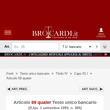
AREA
UTENTE
Art.
Fonti
>
Testo unico bancario
>
Titolo IV
>
Capo 01.I
>
Articolo 69 quater
ART.
PREC.
ART.
SUCC.
Articolo
69 quater
Testo unico bancario
(D.lgs. 1 settembre 1993, n. 385)