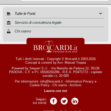
Tutte le Fonti
Servizio di consulenza legale
Chi siamo
Tutti i diritti riservati - Copyright © Brocardi.it 2003-2026
Concept & content by
Avv. Manuel Tropea
Powered by Sequeri S.r.l. - Via Marsilio da Padova 22, 35139
PADOVA - C.F. e P.I. 05500250286 - R.E.A. PD471772 - capitale
sociale i.v. 20.000
Per informazioni:
info@brocardi.it
-
Informativa Privacy
e
Cookie Policy
-
Chi siamo
-
Archivio
Lavora con noi
Seguici
Pagina Facebook
Pagina Twitter
Pagina LinkedIn
sui social