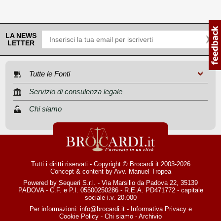
LA NEWS
LETTER
Tutte le Fonti
Servizio di consulenza legale
Chi siamo
Tutti i diritti riservati - Copyright © Brocardi.it 2003-2026
Concept & content by
Avv. Manuel Tropea
Powered by Sequeri S.r.l. - Via Marsilio da Padova 22, 35139
PADOVA - C.F. e P.I. 05500250286 - R.E.A. PD471772 - capitale
sociale i.v. 20.000
Per informazioni:
info@brocardi.it
-
Informativa Privacy
e
Cookie Policy
-
Chi siamo
-
Archivio