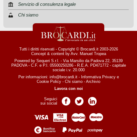
Servizio di consulenza legale
Chi siamo
Tutti i diritti riservati - Copyright © Brocardi.it 2003-2026
Concept & content by
Avv. Manuel Tropea
Powered by Sequeri S.r.l. - Via Marsilio da Padova 22, 35139
PADOVA - C.F. e P.I. 05500250286 - R.E.A. PD471772 - capitale
sociale i.v. 20.000
Per informazioni:
info@brocardi.it
-
Informativa Privacy
e
Cookie Policy
-
Chi siamo
-
Archivio
Lavora con noi
Seguici
Pagina Facebook
Pagina Twitter
Pagina LinkedIn
sui social