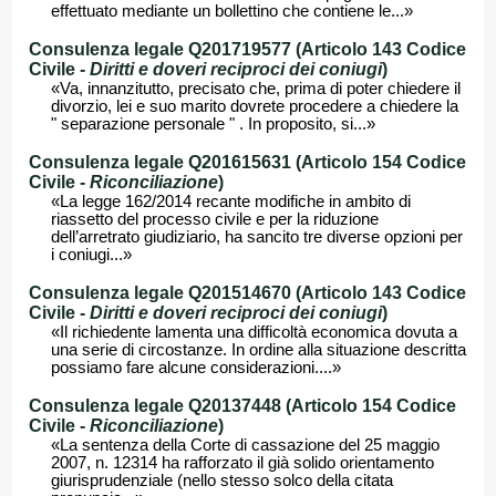
effettuato mediante un bollettino che contiene le...»
Consulenza legale Q201719577 (Articolo 143 Codice
Civile -
Diritti e doveri reciproci dei coniugi
)
«Va, innanzitutto, precisato che, prima di poter chiedere il
divorzio, lei e suo marito dovrete procedere a chiedere la
" separazione personale " . In proposito, si...»
Consulenza legale Q201615631 (Articolo 154 Codice
Civile -
Riconciliazione
)
«La legge 162/2014 recante modifiche in ambito di
riassetto del processo civile e per la riduzione
dell’arretrato giudiziario, ha sancito tre diverse opzioni per
i coniugi...»
Consulenza legale Q201514670 (Articolo 143 Codice
Civile -
Diritti e doveri reciproci dei coniugi
)
«Il richiedente lamenta una difficoltà economica dovuta a
una serie di circostanze. In ordine alla situazione descritta
possiamo fare alcune considerazioni....»
Consulenza legale Q20137448 (Articolo 154 Codice
Civile -
Riconciliazione
)
«La sentenza della Corte di cassazione del 25 maggio
2007, n. 12314 ha rafforzato il già solido orientamento
giurisprudenziale (nello stesso solco della citata