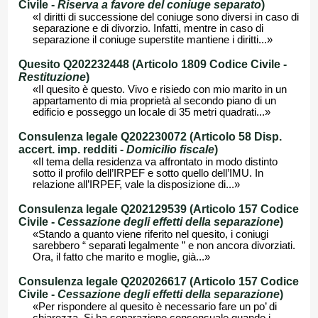
Civile -
Riserva a favore del coniuge separato
)
«I diritti di successione del coniuge sono diversi in caso di
separazione e di divorzio. Infatti, mentre in caso di
separazione il coniuge superstite mantiene i diritti...»
Quesito Q202232448 (Articolo 1809 Codice Civile -
Restituzione
)
«Il quesito è questo. Vivo e risiedo con mio marito in un
appartamento di mia proprietà al secondo piano di un
edificio e posseggo un locale di 35 metri quadrati...»
Consulenza legale Q202230072 (Articolo 58 Disp.
accert. imp. redditi -
Domicilio fiscale
)
«Il tema della residenza va affrontato in modo distinto
sotto il profilo dell’IRPEF e sotto quello dell’IMU. In
relazione all’IRPEF, vale la disposizione di...»
Consulenza legale Q202129539 (Articolo 157 Codice
Civile -
Cessazione degli effetti della separazione
)
«Stando a quanto viene riferito nel quesito, i coniugi
sarebbero “ separati legalmente ” e non ancora divorziati.
Ora, il fatto che marito e moglie, già...»
Consulenza legale Q202026617 (Articolo 157 Codice
Civile -
Cessazione degli effetti della separazione
)
«Per rispondere al quesito è necessario fare un po’ di