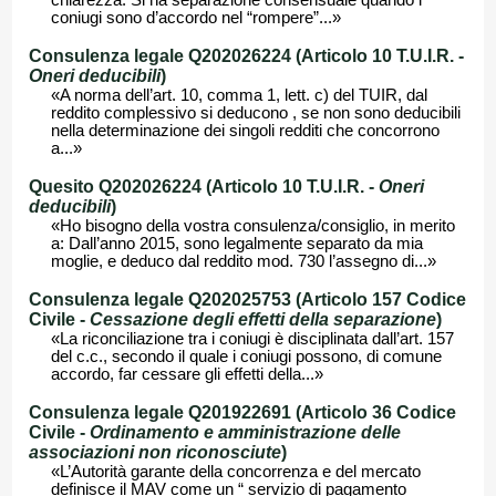
chiarezza. Si ha separazione consensuale quando i
coniugi sono d’accordo nel “rompere”...»
Consulenza legale Q202026224 (Articolo 10 T.U.I.R. -
Oneri deducibili
)
«A norma dell’art. 10, comma 1, lett. c) del TUIR, dal
reddito complessivo si deducono , se non sono deducibili
nella determinazione dei singoli redditi che concorrono
a...»
Quesito Q202026224 (Articolo 10 T.U.I.R. -
Oneri
deducibili
)
«Ho bisogno della vostra consulenza/consiglio, in merito
a: Dall’anno 2015, sono legalmente separato da mia
moglie, e deduco dal reddito mod. 730 l’assegno di...»
Consulenza legale Q202025753 (Articolo 157 Codice
Civile -
Cessazione degli effetti della separazione
)
«La riconciliazione tra i coniugi è disciplinata dall’art. 157
del c.c., secondo il quale i coniugi possono, di comune
accordo, far cessare gli effetti della...»
Consulenza legale Q201922691 (Articolo 36 Codice
Civile -
Ordinamento e amministrazione delle
associazioni non riconosciute
)
«L’Autorità garante della concorrenza e del mercato
definisce il MAV come un “ servizio di pagamento