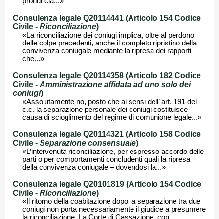
pronuncia...»
Consulenza legale Q20114441 (Articolo 154 Codice
Civile -
Riconciliazione
)
«La riconciliazione dei coniugi implica, oltre al perdono
delle colpe precedenti, anche il completo ripristino della
convivenza coniugale mediante la ripresa dei rapporti
che...»
Consulenza legale Q20114358 (Articolo 182 Codice
Civile -
Amministrazione affidata ad uno solo dei
coniugi
)
«Assolutamente no, posto che ai sensi dell’ art. 191 del
c.c. la separazione personale dei coniugi costituisce
causa di scioglimento del regime di comunione legale...»
Consulenza legale Q20114321 (Articolo 158 Codice
Civile -
Separazione consensuale
)
«L’intervenuta riconciliazione, per espresso accordo delle
parti o per comportamenti concludenti quali la ripresa
della convivenza coniugale – dovendosi la...»
Consulenza legale Q20101819 (Articolo 154 Codice
Civile -
Riconciliazione
)
«Il ritorno della coabitazione dopo la separazione tra due
coniugi non porta necessariamente il giudice a presumere
la riconciliazione. La Corte di Cassazione, con