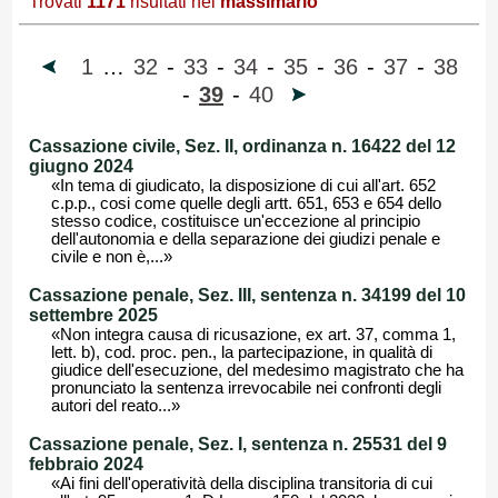
Trovati
1171
risultati nel
massimario
1
…
32
-
33
-
34
-
35
-
36
-
37
-
38
-
39
-
40
Cassazione civile, Sez. II, ordinanza n. 16422 del 12
giugno 2024
«In tema di giudicato, la disposizione di cui all'art. 652
c.p.p., cosi come quelle degli artt. 651, 653 e 654 dello
stesso codice, costituisce un'eccezione al principio
dell'autonomia e della separazione dei giudizi penale e
civile e non è,...»
Cassazione penale, Sez. III, sentenza n. 34199 del 10
settembre 2025
«Non integra causa di ricusazione, ex art. 37, comma 1,
lett. b), cod. proc. pen., la partecipazione, in qualità di
giudice dell'esecuzione, del medesimo magistrato che ha
pronunciato la sentenza irrevocabile nei confronti degli
autori del reato...»
Cassazione penale, Sez. I, sentenza n. 25531 del 9
febbraio 2024
«Ai fini dell'operatività della disciplina transitoria di cui