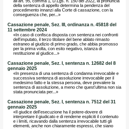
all'art. 95, comma 1, D.Lgs. n. 150 del 2022, la pronuncia
della sentenza di appello determina la pendenza del
procedimento innanzi alla Corte di cassazione, con la
conseguenza che, per...»
Cassazione penale, Sez. III, ordinanza n. 45818 del
11 settembre 2024
«In caso di confisca disposta con sentenza nei confronti
dell'imputato, il terzo titolare del bene ablato rimasto
estraneo al giudizio di primo grado, che abbia promosso
per la prima volta, con esito negativo, istanza di
restituzione al giudice...»
Cassazione penale, Sez. I, sentenza n. 12682 del 8
gennaio 2025
«In presenza di una sentenza di condanna irrevocabile e
successiva sentenza di assoluzione irrevocabile per il
medesimo fatto e la stessa persona, deve prevalere la
sentenza di assoluzione, a meno che quest'ultima non sia
stata pronunciata per...»
Cassazione penale, Sez. I, sentenza n. 7512 del 31
gennaio 2025
«Il giudice dell'esecuzione ha il potere-dovere di
interpretare il giudicato e di renderne espliciti il contenuto
e i limiti, ricavando dalla sentenza irrevocabile tutti gli
elementi, anche non chiaramente espressi, che siano