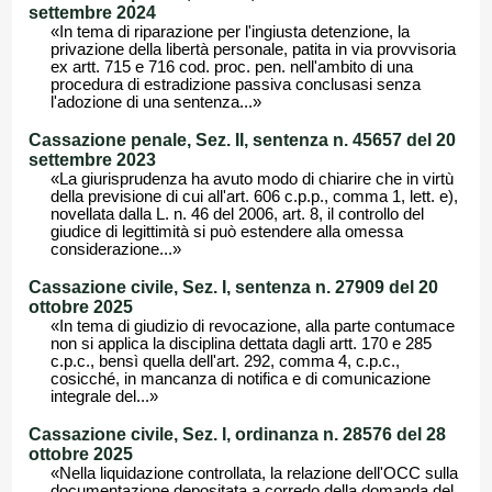
settembre 2024
«In tema di riparazione per l'ingiusta detenzione, la
privazione della libertà personale, patita in via provvisoria
ex artt. 715 e 716 cod. proc. pen. nell'ambito di una
procedura di estradizione passiva conclusasi senza
l'adozione di una sentenza...»
Cassazione penale, Sez. II, sentenza n. 45657 del 20
settembre 2023
«La giurisprudenza ha avuto modo di chiarire che in virtù
della previsione di cui all'art. 606 c.p.p., comma 1, lett. e),
novellata dalla L. n. 46 del 2006, art. 8, il controllo del
giudice di legittimità si può estendere alla omessa
considerazione...»
Cassazione civile, Sez. I, sentenza n. 27909 del 20
ottobre 2025
«In tema di giudizio di revocazione, alla parte contumace
non si applica la disciplina dettata dagli artt. 170 e 285
c.p.c., bensì quella dell'art. 292, comma 4, c.p.c.,
cosicché, in mancanza di notifica e di comunicazione
integrale del...»
Cassazione civile, Sez. I, ordinanza n. 28576 del 28
ottobre 2025
«Nella liquidazione controllata, la relazione dell'OCC sulla
documentazione depositata a corredo della domanda del