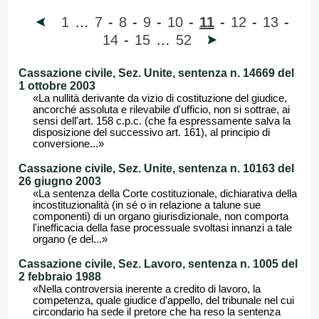
1
…
7
-
8
-
9
-
10
-
11
-
12
-
13
-
14
-
15
…
52
Cassazione civile, Sez. Unite, sentenza n. 14669 del
1 ottobre 2003
«La nullità derivante da vizio di costituzione del giudice,
ancorché assoluta e rilevabile d'ufficio, non si sottrae, ai
sensi dell'art. 158 c.p.c. (che fa espressamente salva la
disposizione del successivo art. 161), al principio di
conversione...»
Cassazione civile, Sez. Unite, sentenza n. 10163 del
26 giugno 2003
«La sentenza della Corte costituzionale, dichiarativa della
incostituzionalità (in sé o in relazione a talune sue
componenti) di un organo giurisdizionale, non comporta
l'inefficacia della fase processuale svoltasi innanzi a tale
organo (e del...»
Cassazione civile, Sez. Lavoro, sentenza n. 1005 del
2 febbraio 1988
«Nella controversia inerente a credito di lavoro, la
competenza, quale giudice d'appello, del tribunale nel cui
circondario ha sede il pretore che ha reso la sentenza