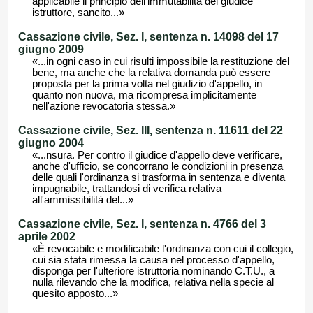
applicabile il principio dell'immutabilità del giudice
istruttore, sancito...»
Cassazione civile, Sez. I, sentenza n. 14098 del 17
giugno 2009
«...in ogni caso in cui risulti impossibile la restituzione del
bene, ma anche che la relativa domanda può essere
proposta per la prima volta nel giudizio d'appello, in
quanto non nuova, ma ricompresa implicitamente
nell'azione revocatoria stessa.»
Cassazione civile, Sez. III, sentenza n. 11611 del 22
giugno 2004
«...nsura. Per contro il giudice d'appello deve verificare,
anche d'ufficio, se concorrano le condizioni in presenza
delle quali l'ordinanza si trasforma in sentenza e diventa
impugnabile, trattandosi di verifica relativa
all'ammissibilità del...»
Cassazione civile, Sez. I, sentenza n. 4766 del 3
aprile 2002
«È revocabile e modificabile l'ordinanza con cui il collegio,
cui sia stata rimessa la causa nel processo d'appello,
disponga per l'ulteriore istruttoria nominando C.T.U., a
nulla rilevando che la modifica, relativa nella specie al
quesito apposto...»