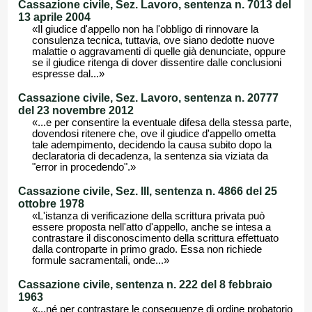
Cassazione civile, Sez. Lavoro, sentenza n. 7013 del
13 aprile 2004
«Il giudice d'appello non ha l'obbligo di rinnovare la
consulenza tecnica, tuttavia, ove siano dedotte nuove
malattie o aggravamenti di quelle già denunciate, oppure
se il giudice ritenga di dover dissentire dalle conclusioni
espresse dal...»
Cassazione civile, Sez. Lavoro, sentenza n. 20777
del 23 novembre 2012
«...e per consentire la eventuale difesa della stessa parte,
dovendosi ritenere che, ove il giudice d'appello ometta
tale adempimento, decidendo la causa subito dopo la
declaratoria di decadenza, la sentenza sia viziata da
"error in procedendo".»
Cassazione civile, Sez. III, sentenza n. 4866 del 25
ottobre 1978
«L'istanza di verificazione della scrittura privata può
essere proposta nell'atto d'appello, anche se intesa a
contrastare il disconoscimento della scrittura effettuato
dalla controparte in primo grado. Essa non richiede
formule sacramentali, onde...»
Cassazione civile, sentenza n. 222 del 8 febbraio
1963
«...né per contrastare le conseguenze di ordine probatorio