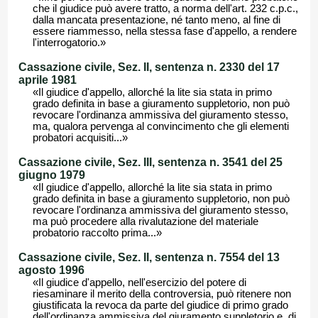
che il giudice può avere tratto, a norma dell'art. 232 c.p.c.,
dalla mancata presentazione, né tanto meno, al fine di
essere riammesso, nella stessa fase d'appello, a rendere
l'interrogatorio.»
Cassazione civile, Sez. II, sentenza n. 2330 del 17
aprile 1981
«Il giudice d'appello, allorché la lite sia stata in primo
grado definita in base a giuramento suppletorio, non può
revocare l'ordinanza ammissiva del giuramento stesso,
ma, qualora pervenga al convincimento che gli elementi
probatori acquisiti...»
Cassazione civile, Sez. III, sentenza n. 3541 del 25
giugno 1979
«Il giudice d'appello, allorché la lite sia stata in primo
grado definita in base a giuramento suppletorio, non può
revocare l'ordinanza ammissiva del giuramento stesso,
ma può procedere alla rivalutazione del materiale
probatorio raccolto prima...»
Cassazione civile, Sez. II, sentenza n. 7554 del 13
agosto 1996
«Il giudice d'appello, nell'esercizio del potere di
riesaminare il merito della controversia, può ritenere non
giustificata la revoca da parte del giudice di primo grado
dell'ordinanza ammissiva del giuramento suppletorio e, di