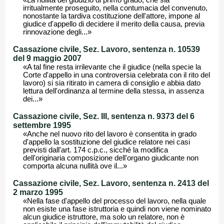
«La nullità del giudizio di primo grado, che sia
irritualmente proseguito, nella contumacia del convenuto,
nonostante la tardiva costituzione dell'attore, impone al
giudice d'appello di decidere il merito della causa, previa
rinnovazione degli...»
Cassazione civile, Sez. Lavoro, sentenza n. 10539
del 9 maggio 2007
«A tal fine resta irrilevante che il giudice (nella specie la
Corte d'appello in una controversia celebrata con il rito del
lavoro) si sia ritirato in camera di consiglio e abbia dato
lettura dell'ordinanza al termine della stessa, in assenza
dei...»
Cassazione civile, Sez. III, sentenza n. 9373 del 6
settembre 1995
«Anche nel nuovo rito del lavoro è consentita in grado
d'appello la sostituzione del giudice relatore nei casi
previsti dall'art. 174 c.p.c., sicché la modifica
dell'originaria composizione dell'organo giudicante non
comporta alcuna nullità ove il...»
Cassazione civile, Sez. Lavoro, sentenza n. 2413 del
2 marzo 1995
«Nella fase d'appello del processo del lavoro, nella quale
non esiste una fase istruttoria e quindi non viene nominato
alcun giudice istruttore, ma solo un relatore, non è