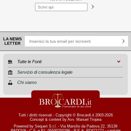
LA NEWS
LETTER
Tutte le Fonti
Servizio di consulenza legale
Chi siamo
Tutti i diritti riservati - Copyright © Brocardi.it 2003-2026
Concept & content by
Avv. Manuel Tropea
Powered by Sequeri S.r.l. - Via Marsilio da Padova 22, 35139
PADOVA - C.F. e P.I. 05500250286 - R.E.A. PD471772 - capitale