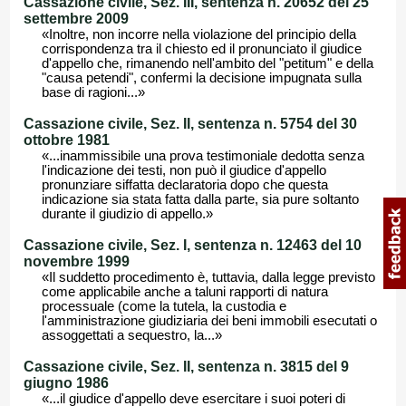
Cassazione civile, Sez. III, sentenza n. 20652 del 25
settembre 2009
«Inoltre, non incorre nella violazione del principio della
corrispondenza tra il chiesto ed il pronunciato il giudice
d'appello che, rimanendo nell'ambito del "petitum" e della
"causa petendi", confermi la decisione impugnata sulla
base di ragioni...»
Cassazione civile, Sez. II, sentenza n. 5754 del 30
ottobre 1981
«...inammissibile una prova testimoniale dedotta senza
l'indicazione dei testi, non può il giudice d'appello
pronunziare siffatta declaratoria dopo che questa
indicazione sia stata fatta dalla parte, sia pure soltanto
durante il giudizio di appello.»
Cassazione civile, Sez. I, sentenza n. 12463 del 10
novembre 1999
«Il suddetto procedimento è, tuttavia, dalla legge previsto
come applicabile anche a taluni rapporti di natura
processuale (come la tutela, la custodia e
l'amministrazione giudiziaria dei beni immobili esecutati o
assoggettati a sequestro, la...»
Cassazione civile, Sez. II, sentenza n. 3815 del 9
giugno 1986
«...il giudice d'appello deve esercitare i suoi poteri di