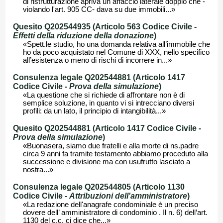
di ristrutturazione apriva un affaccio laterale doppio che -
violando l'art. 905 CC- dava su due immobili...»
Quesito Q202544935 (Articolo 563 Codice Civile -
Effetti della riduzione della donazione
)
«Spett.le studio, ho una domanda relativa all’immobile che
ho da poco acquistato nel Comune di XXX, nello specifico
all’esistenza o meno di rischi di incorrere in...»
Consulenza legale Q202544881 (Articolo 1417
Codice Civile -
Prova della simulazione
)
«La questione che si richiede di affrontare non è di
semplice soluzione, in quanto vi si intrecciano diversi
profili: da un lato, il principio di intangibilità...»
Quesito Q202544881 (Articolo 1417 Codice Civile -
Prova della simulazione
)
«Buonasera, siamo due fratelli e alla morte di ns.padre
circa 9 anni fa tramite testamento abbiamo proceduto alla
successione e divisione ma con usufrutto lasciato a
nostra...»
Consulenza legale Q202544805 (Articolo 1130
Codice Civile -
Attribuzioni dell'amministratore
)
«La redazione dell'anagrafe condominiale è un preciso
dovere dell’ amministratore di condominio . Il n. 6) dell’art.
1130 del c.c. ci dice che...»