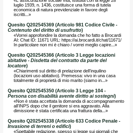
«L’ assicurazione sociale vita, istituita con la legge 28
luglio 1939, n. 1436, costituisce una forma di tutela
economica di natura previdenziale in favore degli
iscritti...»
Quesito Q202545369 (Articolo 981 Codice Civile -
Contenuto del diritto di usufrutto
)
«Vorrei approfondire la domanda che ho fatto a Brocardi
AI: Chat ID: 11671 URL: https://ai.brocardi.it/chat/11671/
In particolare non mi è chiaro / vorrei meglio capire...»
Quesito Q202545366 (Articolo 3 Legge locazioni
abitative -
Disdetta del contratto da parte del
locatore
)
«Chiarimenti sul diritto di prelazione dell’inquilino
(locazioni uso abitativo). Premessa: vivo in una casa
totalmente di proprietà di mio marito (siamo in...»
Quesito Q202545350 (Articolo 3 Legge 104 -
Persona con disabilità avente diritto ai sostegni
)
«Non è stata accettata la domanda di accompagnamento
all'INPS dopo che il genitore si era aggravato. Alla
dimissione è stata certificata una frattura della...»
Quesito Q202545338 (Articolo 633 Codice Penale -
Invasione di terreni o edifici
)
«Spettabile redazione, spesso si legge sui giornali che