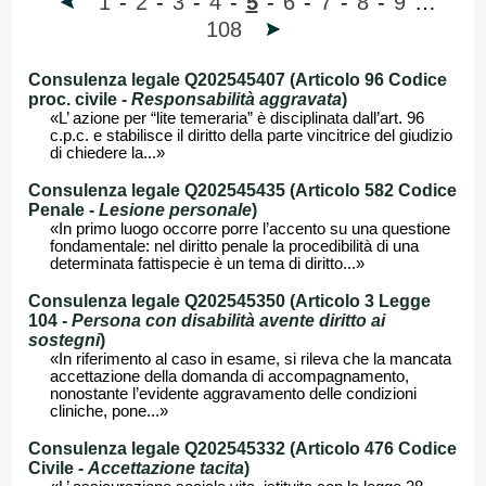
1
-
2
-
3
-
4
-
5
-
6
-
7
-
8
-
9
…
108
Consulenza legale Q202545407 (Articolo 96 Codice
proc. civile -
Responsabilità aggravata
)
«L’ azione per “lite temeraria” è disciplinata dall’art. 96
c.p.c. e stabilisce il diritto della parte vincitrice del giudizio
di chiedere la...»
Consulenza legale Q202545435 (Articolo 582 Codice
Penale -
Lesione personale
)
«In primo luogo occorre porre l’accento su una questione
fondamentale: nel diritto penale la procedibilità di una
determinata fattispecie è un tema di diritto...»
Consulenza legale Q202545350 (Articolo 3 Legge
104 -
Persona con disabilità avente diritto ai
sostegni
)
«In riferimento al caso in esame, si rileva che la mancata
accettazione della domanda di accompagnamento,
nonostante l’evidente aggravamento delle condizioni
cliniche, pone...»
Consulenza legale Q202545332 (Articolo 476 Codice
Civile -
Accettazione tacita
)