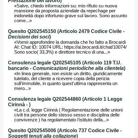
Prestazione del lavoro
)
«Salve, chiedo informazioni su: mio rifiuto su nuova
mansione da proposta aziendale da repechage per
inidoneità dopo infortunio grave sul lavoro. Sono assunto
come...»
Quesito Q202545150 (Articolo 2479 Codice Civile -
Decisioni dei soci
)
«Vorrei approfondire la domanda che ho fatto a Brocardi
AI: Chat ID: 10074 URL: https://ai.brocardi.it/chat/10074/
Sono socio( 33,3%) e direttore tecnico di una...»
Consulenza legale Q202545105 (Articolo 119 T.U.
bancario -
Comunicazioni periodiche alla clientela
)
«In linea generale, non esiste un diritto, giuridicamente
tutelato, del cliente a ricevere copia della perizia
sull’immobile, in quanto quest'ultima rappresenta un
mero...»
Consulenza legale Q202544860 (Articolo 1 Legge
Cirinnà -
)
«La c.d. legge Cirinnà ( Regolamentazione delle unioni
civili tra persone dello stesso sesso e disciplina delle
convivenze ) ha regolamentato l’istituto della...»
Quesito Q202545006 (Articolo 737 Codice Civile -
Soggetti tenuti alla collazione
)