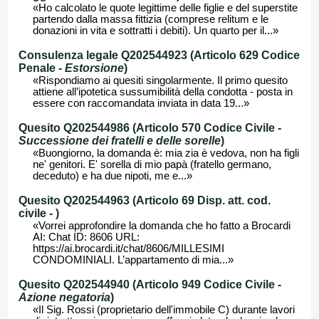
«Ho calcolato le quote legittime delle figlie e del superstite
partendo dalla massa fittizia (comprese relitum e le
donazioni in vita e sottratti i debiti). Un quarto per il...»
Consulenza legale Q202544923 (Articolo 629 Codice
Penale -
Estorsione
)
«Rispondiamo ai quesiti singolarmente. Il primo quesito
attiene all’ipotetica sussumibilità della condotta - posta in
essere con raccomandata inviata in data 19...»
Quesito Q202544986 (Articolo 570 Codice Civile -
Successione dei fratelli e delle sorelle
)
«Buongiorno, la domanda è: mia zia è vedova, non ha figli
ne' genitori. E' sorella di mio papà (fratello germano,
deceduto) e ha due nipoti, me e...»
Quesito Q202544963 (Articolo 69 Disp. att. cod.
civile -
)
«Vorrei approfondire la domanda che ho fatto a Brocardi
AI: Chat ID: 8606 URL:
https://ai.brocardi.it/chat/8606/MILLESIMI
CONDOMINIALI. L’appartamento di mia...»
Quesito Q202544940 (Articolo 949 Codice Civile -
Azione negatoria
)
«Il Sig. Rossi (proprietario dell'immobile C) durante lavori