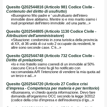
Quesito Q202544816 (Articolo 981 Codice Civile -
Contenuto del diritto di usufrutto
)
«Buongiorno Mio padre e ‘ usufruttuario dell’intero
immobile dove abitiamo. Mentre io e mio marito siamo i
nudi proprietari dell’intero immobile .ed una parte...»
Quesito Q202544805 (Articolo 1130 Codice Civile -
Attribuzioni dell'amministratore
)
«Situazione: condominio in zona turistica della provincia
di XX, di 36 unità di cui solo 2 occupate da residenti, le
altre sono seconde case. C'è...»
Quesito Q202544748 (Articolo 732 Codice Civile -
Diritto di prelazione
)
«Io e mio fratello siamo coeredi di un immobile al 50%
ciascuno Circa 6 mesi fa gli ho notificato con
raccomandata A/R l'intenzione di vendere la mia quota ad
un terzo e ad...»
Quesito Q202544720 (Articolo 27 Codice crisi
d'impresa -
Competenza per materia e per territorio
)
«Buonasera, vi chiedo questa informazione. Devo fare
domanda all’organismo OCC secondo la legge 3/2012
(codice della crisi d’impresa e dell’insolvenza d lgs...»