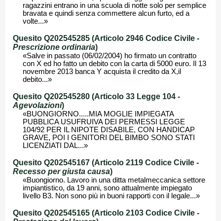
ragazzini entrano in una scuola di notte solo per semplice
bravata e quindi senza commettere alcun furto, ed a
volte...»
Quesito Q202545285 (Articolo 2946 Codice Civile -
Prescrizione ordinaria
)
«Salve in passato (06/02/2004) ho firmato un contratto
con X ed ho fatto un debito con la carta di 5000 euro. Il 13
novembre 2013 banca Y acquista il credito da X,il
debito...»
Quesito Q202545280 (Articolo 33 Legge 104 -
Agevolazioni
)
«BUONGIORNO.....MIA MOGLIE IMPIEGATA
PUBBLICA USUFRUIVA DEI PERMESSI LEGGE
104/92 PER IL NIPOTE DISABILE, CON HANDICAP
GRAVE, POI I GENITORI DEL BIMBO SONO STATI
LICENZIATI DAL...»
Quesito Q202545167 (Articolo 2119 Codice Civile -
Recesso per giusta causa
)
«Buongiorno. Lavoro in una ditta metalmeccanica settore
impiantistico, da 19 anni, sono attualmente impiegato
livello B3. Non sono più in buoni rapporti con il legale...»
Quesito Q202545165 (Articolo 2103 Codice Civile -