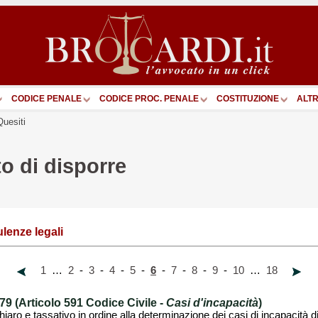
CODICE PENALE
CODICE PROC. PENALE
COSTITUZIONE
ALTR
Quesiti
to di disporre
lenze legali
1
…
2
-
3
-
4
-
5
-
6
-
7
-
8
-
9
-
10
…
18
 (Articolo 591 Codice Civile -
Casi d'incapacità
)
hiaro e tassativo in ordine alla determinazione dei casi di incapacità d