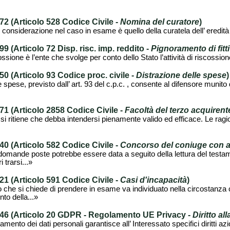
 (Articolo 528 Codice Civile -
Nomina del curatore
)
in considerazione nel caso in esame è quello della curatela dell’ eredità
(Articolo 72 Disp. risc. imp. reddito -
Pignoramento di fitti
sione è l’ente che svolge per conto dello Stato l’attività di riscossione d
 (Articolo 93 Codice proc. civile -
Distrazione delle spese
)
le spese, previsto dall’ art. 93 del c.p.c. , consente al difensore munito
 (Articolo 2858 Codice Civile -
Facoltà del terzo acquirent
te si ritiene che debba intendersi pienamente valido ed efficace. Le ragi
 (Articolo 582 Codice Civile -
Concorso del coniuge con asc
 domande poste potrebbe essere data a seguito della lettura del testam
trarsi...»
 (Articolo 591 Codice Civile -
Casi d'incapacità
)
 che si chiede di prendere in esame va individuato nella circostanza c
to della...»
46 (Articolo 20 GDPR - Regolamento UE Privacy -
Diritto all
amento dei dati personali garantisce all’ Interessato specifici diritti azion