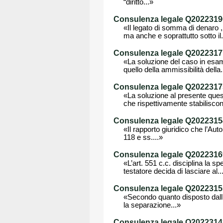
“diritto...»
Consulenza legale Q202231968
«Il legato di somma di denaro ,
ma anche e soprattutto sotto il.
Consulenza legale Q202231772
«La soluzione del caso in esame
quello della ammissibilità della.
Consulenza legale Q202231759
«La soluzione al presente quesi
che rispettivamente stabiliscon
Consulenza legale Q202231542
«Il rapporto giuridico che l’Auto
118 e ss....»
Consulenza legale Q202231693
«L’art. 551 c.c. disciplina la s
testatore decida di lasciare al..
Consulenza legale Q202231552
«Secondo quanto disposto dall’ a
la separazione...»
Consulenza legale Q202231489