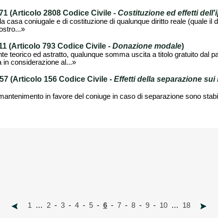
 (Articolo 2808 Codice Civile -
Costituzione ed effetti dell
casa coniugale e di costituzione di qualunque diritto reale (quale il dir
ostro...»
 (Articolo 793 Codice Civile -
Donazione modale
)
e teorico ed astratto, qualunque somma uscita a titolo gratuito dal 
in considerazione al...»
 (Articolo 156 Codice Civile -
Effetti della separazione sui 
mantenimento in favore del coniuge in caso di separazione sono stabiliti
1
…
2
-
3
-
4
-
5
-
6
-
7
-
8
-
9
-
10
…
18