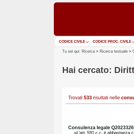
CODICE CIVILE
CODICE PROC. CIVILE
Tu sei qui:
Ricerca
>
Ricerca testuale
>
Hai cercato: Dirit
Trovati
533
risultati nelle
consu
Consulenza legale Q202332679
«L’art. 591 c.c. è abbastanza c