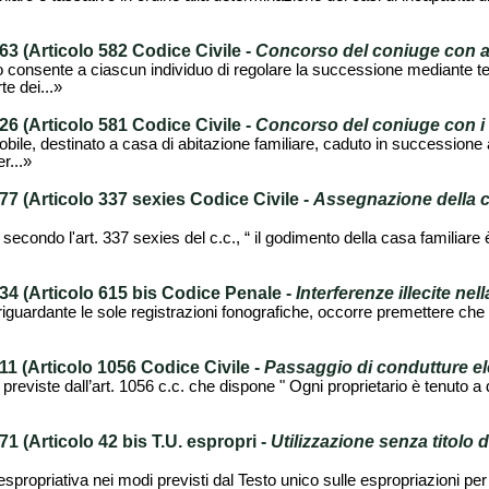
 (Articolo 582 Codice Civile -
Concorso del coniuge con asc
o consente a ciascun individuo di regolare la successione mediante te
te dei...»
 (Articolo 581 Codice Civile -
Concorso del coniuge con i f
ile, destinato a casa di abitazione familiare, caduto in successione a
r...»
 (Articolo 337 sexies Codice Civile -
Assegnazione della ca
econdo l'art. 337 sexies del c.c., “ il godimento della casa familiare è
4 (Articolo 615 bis Codice Penale -
Interferenze illecite nell
 riguardante le sole registrazioni fonografiche, occorre premettere ch
 (Articolo 1056 Codice Civile -
Passaggio di condutture el
 previste dall’art. 1056 c.c. che dispone " Ogni proprietario è tenuto a
 (Articolo 42 bis T.U. espropri -
Utilizzazione senza titolo 
propriativa nei modi previsti dal Testo unico sulle espropriazioni per p