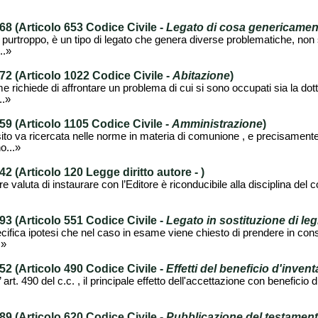
 (Articolo 653 Codice Civile -
Legato di cosa genericamen
 purtroppo, è un tipo di legato che genera diverse problematiche, non s
..»
 (Articolo 1022 Codice Civile -
Abitazione
)
 richiede di affrontare un problema di cui si sono occupati sia la dot
..»
 (Articolo 1105 Codice Civile -
Amministrazione
)
to va ricercata nelle norme in materia di comunione , e precisamente 
o...»
 (Articolo 120 Legge diritto autore -
)
re valuta di instaurare con l’Editore è riconducibile alla disciplina del con
 (Articolo 551 Codice Civile -
Legato in sostituzione di leg
pecifica ipotesi che nel caso in esame viene chiesto di prendere in consi
.»
 (Articolo 490 Codice Civile -
Effetti del beneficio d'invent
rt. 490 del c.c. , il principale effetto dell'accettazione con beneficio d
 (Articolo 620 Codice Civile -
Pubblicazione del testament