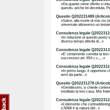
«Da quanto viene riferito si int
quesito, anche lei deceduta. Pe
Quesito Q202231489 (Articolo
«Salve, alla morte di mio zio (
universale attraverso un testa
Consulenza legale Q20223129
«In relazione al quesito posto 
diverso tempo attività di...»
Consulenza legale Q202231301
«E’ certamente corretta la tesi
successivo art. 654 c.c.,...»
Consulenza legale Q202231101
«In primo luogo, è opportuno ch
armi da parte...»
Quesito Q202231278 (Articolo
«Gentilissimi, si chiede cortes
ereditato la loro casa. Mio fratel
Consulenza legale Q202231228
«L’elemento che contraddistingu
n.5068 è la natura del...»