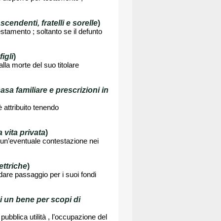
endenti, fratelli e sorelle
)
stamento ; soltanto se il defunto
igli
)
lla morte del suo titolare
sa familiare e prescrizioni in
 attribuito tenendo
a vita privata
)
e un’eventuale contestazione nei
ettriche
)
 dare passaggio per i suoi fondi
di un bene per scopi di
ubblica utilità , l’occupazione del