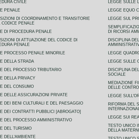
DURA CIVILE
LEGGE SULLE L
E PENALE
LEGGE EQUO 
SIZIONI DI COORDINAMENTO E TRANSITORIE
LEGGE SUL PR
L CODICE PENALE
SEMPLIFICAZIO
E DI PROCEDURA PENALE
DI RICORSI AM
SIZIONI DI ATTUAZIONE DEL CODICE DI
DISCIPLINA DE
EDURA PENALE
AMMINISTRATI
E PROCESSO PENALE MINORILE
LEGGE QUADRO
E DELLA STRADA
LEGGE SULLE 
E DEL PROCESSO TRIBUTARIO
DISCIPLINA DE
SOCIALE
E DELLA PRIVACY
MEDIAZIONE FI
CE DEL CONSUMO
DELLE CONTROV
E DELLE ASSICURAZIONI PRIVATE
LEGGE SULL'O
E DEI BENI CULTURALI E DEL PAESAGGIO
RIFORMA DEL S
INTERNAZIONA
E DEI CONTRATTI PUBBLICI [ABROGATO]
LEGGE SUI REA
E DEL PROCESSO AMMINISTRATIVO
TESTO UNICO I
E DEL TURISMO
DELLA MATERNI
E DELL'AMBIENTE
TESTO UNICO 