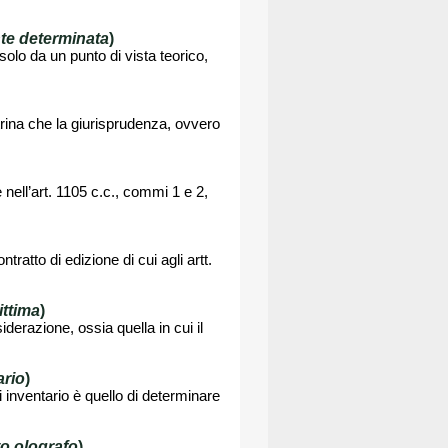
te determinata
)
olo da un punto di vista teorico,
trina che la giurisprudenza, ovvero
nell’art. 1105 c.c., commi 1 e 2,
tratto di edizione di cui agli artt.
ittima
)
derazione, ossia quella in cui il
ario
)
i inventario è quello di determinare
o olografo
)