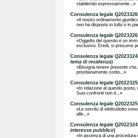
stabilendo espressamente...»
Consulenza legale Q202332663
«Il nostro ordinamento giuridic
non ha disposto in tutto o in par
Consulenza legale Q202332626
«Oggetto del quesito è un immob
esclusivo. Eredi, si presume pe
Consulenza legale Q202332477
tema di residenza
)
«Bisogna tenere presente che, s
prioritariamente conto...»
Consulenza legale Q20223253
«In relazione al quesito posto,
Suoi confronti non è...»
Consulenza legale Q202232511
«Le servitù di elettrodotto sono
alle...»
Consulenza legale Q202232471
interesse pubblico
)
«In assenza di una procedura es