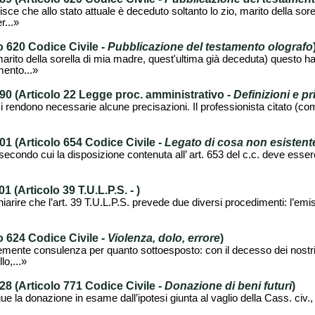
uisce che allo stato attuale è deceduto soltanto lo zio, marito della sore
r...»
 620 Codice Civile -
Pubblicazione del testamento olografo
marito della sorella di mia madre, quest'ultima già deceduta) questo 
mento...»
0 (Articolo 22 Legge proc. amministrativo -
Definizioni e pr
si rendono necessarie alcune precisazioni. Il professionista citato (c
 (Articolo 654 Codice Civile -
Legato di cosa non esistente
 secondo cui la disposizione contenuta all’ art. 653 del c.c. deve esse
 (Articolo 39 T.U.L.P.S. -
)
iarire che l’art. 39 T.U.L.P.S. prevede due diversi procedimenti: l’emi
 624 Codice Civile -
Violenza, dolo, errore
)
emente consulenza per quanto sottoesposto: con il decesso dei nostri 
lo,...»
 (Articolo 771 Codice Civile -
Donazione di beni futuri
)
e la donazione in esame dall’ipotesi giunta al vaglio della Cass. civ.,