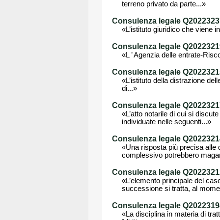
terreno privato da parte...»
Consulenza legale Q202232372
«L’istituto giuridico che viene 
Consulenza legale Q202232199 
«L ’ Agenzia delle entrate-Riscos
Consulenza legale Q202232150
«L’istituto della distrazione del
di...»
Consulenza legale Q202232171
«L’atto notarile di cui si discu
individuate nelle seguenti...»
Consulenza legale Q202232140
«Una risposta più precisa alle
complessivo potrebbero magari 
Consulenza legale Q202232121
«L’elemento principale del caso
successione si tratta, al momen
Consulenza legale Q2022319
«La disciplina in materia di tratt