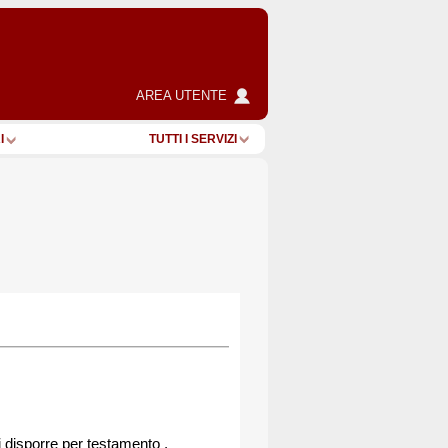
AREA UTENTE
I
TUTTI I SERVIZI
i disporre per testamento ,