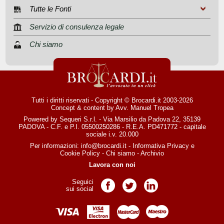
Tutte le Fonti
Servizio di consulenza legale
Chi siamo
Tutti i diritti riservati - Copyright © Brocardi.it 2003-2026
Concept & content by
Avv. Manuel Tropea
Powered by Sequeri S.r.l. - Via Marsilio da Padova 22, 35139
PADOVA - C.F. e P.I. 05500250286 - R.E.A. PD471772 - capitale
sociale i.v. 20.000
Per informazioni:
info@brocardi.it
-
Informativa Privacy
e
Cookie Policy
-
Chi siamo
-
Archivio
Lavora con noi
Seguici
Pagina Facebook
Pagina Twitter
Pagina LinkedIn
sui social