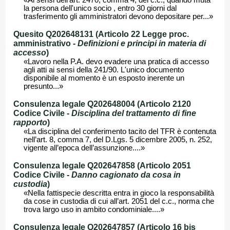
«Ai sensi dell’art. 2470, comma 4, del c.c., quando muta
la persona dell'unico socio , entro 30 giorni dal
trasferimento gli amministratori devono depositare per...»
Quesito Q202648131 (Articolo 22 Legge proc.
amministrativo -
Definizioni e principi in materia di
accesso
)
«Lavoro nella P.A. devo evadere una pratica di accesso
agli atti ai sensi della 241/90. L'unico documento
disponibile al momento è un esposto inerente un
presunto...»
Consulenza legale Q202648004 (Articolo 2120
Codice Civile -
Disciplina del trattamento di fine
rapporto
)
«La disciplina del conferimento tacito del TFR è contenuta
nell’art. 8, comma 7, del D.Lgs. 5 dicembre 2005, n. 252,
vigente all’epoca dell’assunzione....»
Consulenza legale Q202647858 (Articolo 2051
Codice Civile -
Danno cagionato da cosa in
custodia
)
«Nella fattispecie descritta entra in gioco la responsabilità
da cose in custodia di cui all’art. 2051 del c.c., norma che
trova largo uso in ambito condominiale....»
Consulenza legale Q202647857 (Articolo 16 bis