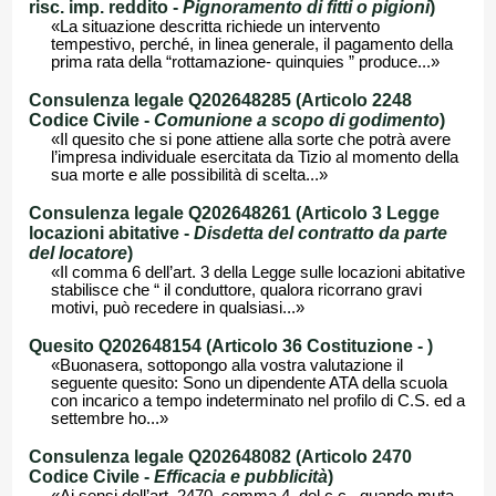
risc. imp. reddito -
Pignoramento di fitti o pigioni
)
«La situazione descritta richiede un intervento
tempestivo, perché, in linea generale, il pagamento della
prima rata della “rottamazione- quinquies ” produce...»
Consulenza legale Q202648285 (Articolo 2248
Codice Civile -
Comunione a scopo di godimento
)
«Il quesito che si pone attiene alla sorte che potrà avere
l’impresa individuale esercitata da Tizio al momento della
sua morte e alle possibilità di scelta...»
Consulenza legale Q202648261 (Articolo 3 Legge
locazioni abitative -
Disdetta del contratto da parte
del locatore
)
«Il comma 6 dell’art. 3 della Legge sulle locazioni abitative
stabilisce che “ il conduttore, qualora ricorrano gravi
motivi, può recedere in qualsiasi...»
Quesito Q202648154 (Articolo 36 Costituzione -
)
«Buonasera, sottopongo alla vostra valutazione il
seguente quesito: Sono un dipendente ATA della scuola
con incarico a tempo indeterminato nel profilo di C.S. ed a
settembre ho...»
Consulenza legale Q202648082 (Articolo 2470
Codice Civile -
Efficacia e pubblicità
)