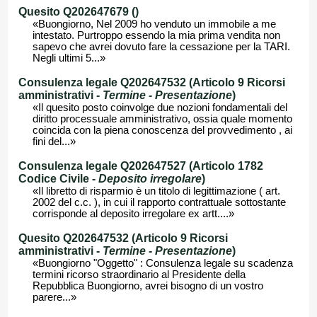
Quesito Q202647679 ()
«Buongiorno, Nel 2009 ho venduto un immobile a me
intestato. Purtroppo essendo la mia prima vendita non
sapevo che avrei dovuto fare la cessazione per la TARI.
Negli ultimi 5...»
Consulenza legale Q202647532 (Articolo 9 Ricorsi
amministrativi -
Termine - Presentazione
)
«Il quesito posto coinvolge due nozioni fondamentali del
diritto processuale amministrativo, ossia quale momento
coincida con la piena conoscenza del provvedimento , ai
fini del...»
Consulenza legale Q202647527 (Articolo 1782
Codice Civile -
Deposito irregolare
)
«Il libretto di risparmio è un titolo di legittimazione ( art.
2002 del c.c. ), in cui il rapporto contrattuale sottostante
corrisponde al deposito irregolare ex artt....»
Quesito Q202647532 (Articolo 9 Ricorsi
amministrativi -
Termine - Presentazione
)
«Buongiorno "Oggetto" : Consulenza legale su scadenza
termini ricorso straordinario al Presidente della
Repubblica Buongiorno, avrei bisogno di un vostro
parere...»