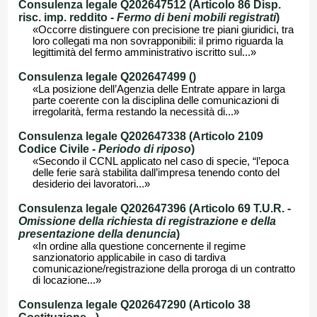
Consulenza legale Q202647512 (Articolo 86 Disp.
risc. imp. reddito -
Fermo di beni mobili registrati
)
«Occorre distinguere con precisione tre piani giuridici, tra
loro collegati ma non sovrapponibili: il primo riguarda la
legittimità del fermo amministrativo iscritto sul...»
Consulenza legale Q202647499 ()
«La posizione dell’Agenzia delle Entrate appare in larga
parte coerente con la disciplina delle comunicazioni di
irregolarità, ferma restando la necessità di...»
Consulenza legale Q202647338 (Articolo 2109
Codice Civile -
Periodo di riposo
)
«Secondo il CCNL applicato nel caso di specie, “l’epoca
delle ferie sarà stabilita dall’impresa tenendo conto del
desiderio dei lavoratori...»
Consulenza legale Q202647396 (Articolo 69 T.U.R. -
Omissione della richiesta di registrazione e della
presentazione della denuncia
)
«In ordine alla questione concernente il regime
sanzionatorio applicabile in caso di tardiva
comunicazione/registrazione della proroga di un contratto
di locazione...»
Consulenza legale Q202647290 (Articolo 38