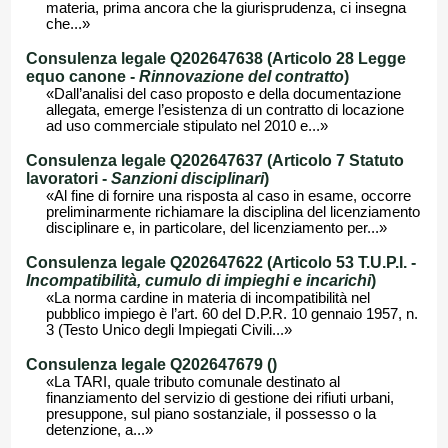
materia, prima ancora che la giurisprudenza, ci insegna
che...»
Consulenza legale Q202647638 (Articolo 28 Legge
equo canone -
Rinnovazione del contratto
)
«Dall’analisi del caso proposto e della documentazione
allegata, emerge l’esistenza di un contratto di locazione
ad uso commerciale stipulato nel 2010 e...»
Consulenza legale Q202647637 (Articolo 7 Statuto
lavoratori -
Sanzioni disciplinari
)
«Al fine di fornire una risposta al caso in esame, occorre
preliminarmente richiamare la disciplina del licenziamento
disciplinare e, in particolare, del licenziamento per...»
Consulenza legale Q202647622 (Articolo 53 T.U.P.I. -
Incompatibilità, cumulo di impieghi e incarichi
)
«La norma cardine in materia di incompatibilità nel
pubblico impiego è l’art. 60 del D.P.R. 10 gennaio 1957, n.
3 (Testo Unico degli Impiegati Civili...»
Consulenza legale Q202647679 ()
«La TARI, quale tributo comunale destinato al
finanziamento del servizio di gestione dei rifiuti urbani,
presuppone, sul piano sostanziale, il possesso o la
detenzione, a...»