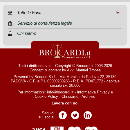
Tutte le Fonti
Servizio di consulenza legale
Chi siamo
Tutti i diritti riservati - Copyright © Brocardi.it 2003-2026
Concept & content by
Avv. Manuel Tropea
Powered by Sequeri S.r.l. - Via Marsilio da Padova 22, 35139
PADOVA - C.F. e P.I. 05500250286 - R.E.A. PD471772 - capitale
sociale i.v. 20.000
Per informazioni:
info@brocardi.it
-
Informativa Privacy
e
Cookie Policy
-
Chi siamo
-
Archivio
Lavora con noi
Seguici
Pagina Facebook
Pagina Twitter
Pagina LinkedIn
sui social