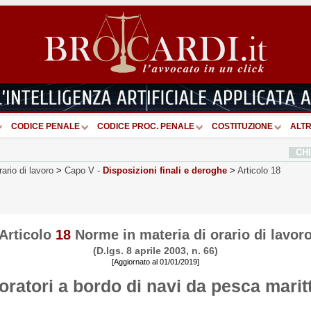
CODICE PENALE
CODICE PROC. PENALE
COSTITUZIONE
ALTR
CH
ario di lavoro
>
Capo V
-
Disposizioni finali e deroghe
>
Articolo 18
Articolo
18
Norme in materia di orario di lavor
(D.lgs. 8 aprile 2003, n. 66)
[Aggiornato al 01/01/2019]
oratori a bordo di navi da pesca marit