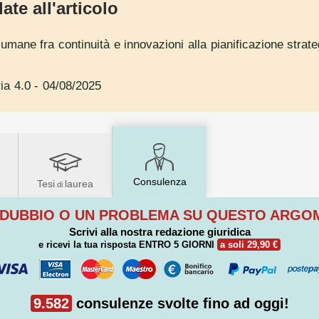
ate all'articolo
 umane fra continuità e innovazioni alla pianificazione stra
ria 4.0
- 04/08/2025
Consulenza
Tesi
laurea
di
 DUBBIO O UN PROBLEMA SU QUESTO ARG
Scrivi alla nostra redazione giuridica
e ricevi la tua risposta
ENTRO 5 GIORNI
a soli 29,90 €
9.582
consulenze svolte fino ad oggi!