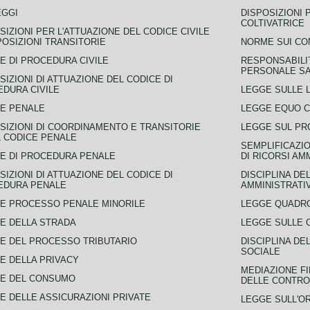
EGGI
DISPOSIZIONI 
COLTIVATRICE
SIZIONI PER L'ATTUAZIONE DEL CODICE CIVILE
POSIZIONI TRANSITORIE
NORME SUI CO
E DI PROCEDURA CIVILE
RESPONSABILI
PERSONALE SA
SIZIONI DI ATTUAZIONE DEL CODICE DI
DURA CIVILE
LEGGE SULLE L
E PENALE
LEGGE EQUO 
SIZIONI DI COORDINAMENTO E TRANSITORIE
LEGGE SUL PR
L CODICE PENALE
SEMPLIFICAZIO
E DI PROCEDURA PENALE
DI RICORSI AM
SIZIONI DI ATTUAZIONE DEL CODICE DI
DISCIPLINA DE
EDURA PENALE
AMMINISTRATI
E PROCESSO PENALE MINORILE
LEGGE QUADRO
E DELLA STRADA
LEGGE SULLE 
E DEL PROCESSO TRIBUTARIO
DISCIPLINA DE
SOCIALE
E DELLA PRIVACY
MEDIAZIONE FI
CE DEL CONSUMO
DELLE CONTROV
E DELLE ASSICURAZIONI PRIVATE
LEGGE SULL'O