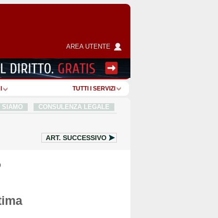
AREA UTENTE
I
TUTTI I SERVIZI
I SIAMO
CONSULENZA LEGALE
ART.
SUCCESSIVO
o
tima