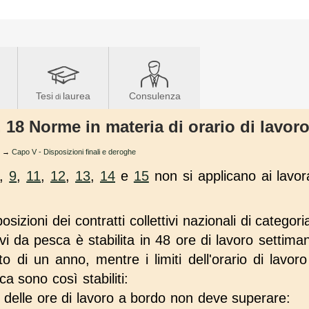
Tesi
laurea
Consulenza
di
. 18 Norme in materia di orario di lavor
→
Capo V - Disposizioni finali e deroghe
,
9
,
11
,
12
,
13
,
14
e
15
non si applicano ai lavor
osizioni dei contratti collettivi nazionali di categoria
vi da pesca è stabilita in 48 ore di lavoro settima
to di un anno, mentre i limiti dell'orario di lavoro
a sono così stabiliti:
delle ore di lavoro a bordo non deve superare: