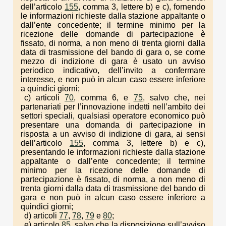
dell’articolo
155
, comma 3, lettere b) e c), fornendo
le informazioni richieste dalla stazione appaltante o
dall’ente concedente; il termine minimo per la
ricezione delle domande di partecipazione è
fissato, di norma, a non meno di trenta giorni dalla
data di trasmissione del bando di gara o, se come
mezzo di indizione di gara è usato un avviso
periodico indicativo, dell’invito a confermare
interesse, e non può in alcun caso essere inferiore
a quindici giorni;
c) articoli
70
, comma 6, e
75
, salvo che, nei
partenariati per l’innovazione indetti nell’ambito dei
settori speciali, qualsiasi operatore economico può
presentare una domanda di partecipazione in
risposta a un avviso di indizione di gara, ai sensi
dell’articolo
155
, comma 3, lettere b) e c),
presentando le informazioni richieste dalla stazione
appaltante o dall’ente concedente; il termine
minimo per la ricezione delle domande di
partecipazione è fissato, di norma, a non meno di
trenta giorni dalla data di trasmissione del bando di
gara e non può in alcun caso essere inferiore a
quindici giorni;
d) articoli
77
,
78
,
79
e
80
;
e) articolo
85
, salvo che la disposizione sull’avviso