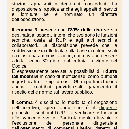
stazioni appaltanti o degli enti concedenti. La
disposizione si applica anche agli appalti di servizi
e forniture se è nominato un direttore
dell’esecuzione.
Il
comma 3
prevede che l'
80% delle risorse
sia
destinata ai soggetti interni che svolgono le funzioni
tecniche, ossia al RUP e agli altri tecnici e
collaboratori. La disposizione prevede che la
suddivisione sia effettuata sulla base di criteri fissati
da ciascuna amministrazione, che dovranno essere
adottati entro 30 giorni dall’entrata in vigore del
Codice.
È espressamente prevista la possibilità di
ridurre
tali incentivi
in caso di inefficienze, come aumenti
ingiustificati di tempi o costi. Gli importi includono
anche i contributi previdenziali, garantendo il
rispetto delle norme sul lavoro pubblico.
Il
comma 4
disciplina le modalità di erogazione
dell’incentivo, specificando che è il
dirigente
preposto – sentito il RUP – a verificare le funzioni
effettivamente svolte. Particolarmente rilevante è
l’esclusione del personale dirigenziale
dall’ottenimento di compensi ulteriori rispetto al