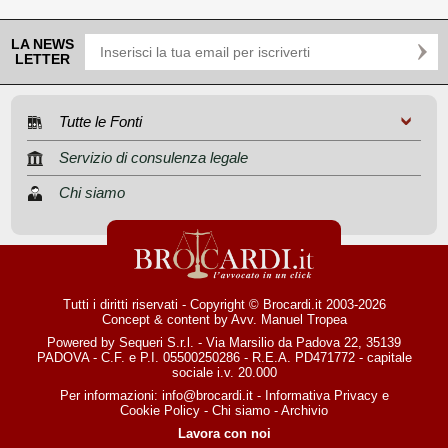
LA NEWS
LETTER
Tutte le Fonti
Servizio di consulenza legale
Chi siamo
Tutti i diritti riservati - Copyright © Brocardi.it 2003-2026
Concept & content by
Avv. Manuel Tropea
Powered by Sequeri S.r.l. - Via Marsilio da Padova 22, 35139
PADOVA - C.F. e P.I. 05500250286 - R.E.A. PD471772 - capitale
sociale i.v. 20.000
Per informazioni:
info@brocardi.it
-
Informativa Privacy
e
Cookie Policy
-
Chi siamo
-
Archivio
Lavora con noi