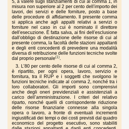
5, a valere sugli stanziamenti di cui al comma 1, in
misura non superiore al 2 per cento dell'importo dei
lavori, dei servizi e delle forniture, posto a base
delle procedure di affidamento. Il presente comma
si applica anche agli appalti relativi a servizi o
forniture nel caso in cui è nominato il direttore
dell'esecuzione. È fatta salva, ai fini dell'esclusione
dall'obbligo di destinazione delle risorse di cui al
presente comma, la facoltà delle stazioni appaltanti
e degli enti concedenti di prevedere una modalità
diversa di retribuzione delle funzioni tecniche svolte
(1)
dal proprio personale
.
3. L’80 per cento delle risorse di cui al comma 2,
è ripartito, per ogni opera, lavoro, servizio e
fornitura, tra il RUP e i soggetti che svolgono le
funzioni tecniche indicate al comma 2, nonché tra i
loro collaboratori. Gli importi sono comprensivi
anche degli oneri previdenziali e assistenziali a
carico dell’amministrazione. I criteri del relativo
riparto, nonché quelli di corrispondente riduzione
delle risorse finanziarie connesse alla singola
opera o lavoro, a fronte di eventuali incrementi
ingiustificati dei tempi o dei costi previsti dal quadro
economico del progetto esecutivo, sono stabiliti
dalle stazioni appaltanti e dagli enti concedenti,