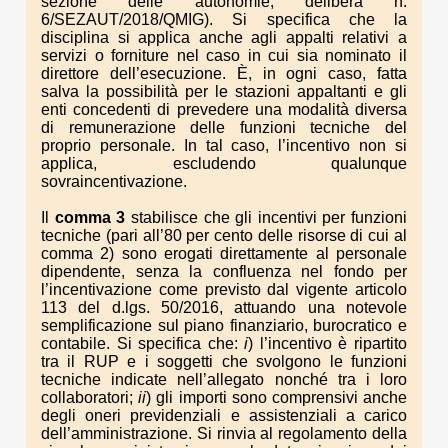
sezione delle autonomie, delibera n.
6/SEZAUT/2018/QMIG). Si specifica che la
disciplina si applica anche agli appalti relativi a
servizi o forniture nel caso in cui sia nominato il
direttore dell’esecuzione. È, in ogni caso, fatta
salva la possibilità per le stazioni appaltanti e gli
enti concedenti di prevedere una modalità diversa
di remunerazione delle funzioni tecniche del
proprio personale. In tal caso, l’incentivo non si
applica, escludendo qualunque
sovraincentivazione.
Il
comma 3
stabilisce che gli incentivi per funzioni
tecniche (pari all’80 per cento delle risorse di cui al
comma 2) sono erogati direttamente al personale
dipendente, senza la confluenza nel fondo per
l’incentivazione come previsto dal vigente articolo
113 del d.lgs. 50/2016, attuando una notevole
semplificazione sul piano finanziario, burocratico e
contabile. Si specifica che:
i
) l’incentivo è ripartito
tra il RUP e i soggetti che svolgono le funzioni
tecniche indicate nell’allegato nonché tra i loro
collaboratori;
ii
) gli importi sono comprensivi anche
degli oneri previdenziali e assistenziali a carico
dell’amministrazione. Si rinvia al regolamento della