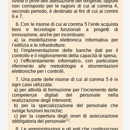
svolte o prive dell’attestazione del dirigente, oppure
non corrisposto per le ragioni di cui al comma 4,
secondo periodo, è destinato ai fini di cui ai commi
6 e 7.
6. Con le risorse di cui al comma 5 l’ente acquista
beni e tecnologie funzionali a progetti di
innovazione, anche per incentivare:
a) la modellazione elettronica informativa per
l’edilizia e le infrastrutture;
b) l’implementazione delle banche dati per il
controllo e il miglioramento della capacità di spesa;
c) l’efficientamento informatico, con particolare
riferimento alle metodologie e strumentazioni
elettroniche per i controlli.
7. Una parte delle risorse di cui al comma 5 è in
ogni caso utilizzata:
a) per attività di formazione per l’incremento delle
competenze digitali del personale nella
realizzazione degli interventi;
b) per la specializzazione del personale che
svolge funzioni tecniche;
c) per la copertura degli oneri di assicurazione
(1)
obbligatoria del personale
.
8. Le amministrazioni e gli enti che costituiscono