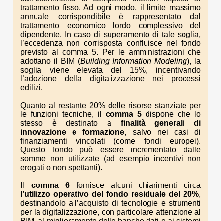
trattamento fisso. Ad ogni modo, il limite massimo
annuale corrispondibile è rappresentato dal
trattamento economico lordo complessivo del
dipendente. In caso di superamento di tale soglia,
l’eccedenza non corrisposta confluisce nel fondo
previsto al comma 5. Per le amministrazioni che
adottano il BIM (
Building Information Modeling
), la
soglia viene elevata del 15%, incentivando
l’adozione della digitalizzazione nei processi
edilizi.
Quanto al restante 20% delle risorse stanziate per
le funzioni tecniche, il
comma 5
dispone che lo
stesso è destinato a
finalità generali di
innovazione e formazione
, salvo nei casi di
finanziamenti vincolati (come fondi europei).
Questo fondo può essere incrementato dalle
somme non utilizzate (ad esempio incentivi non
erogati o non spettanti).
Il
comma 6
fornisce alcuni chiarimenti circa
l’utilizzo operativo del fondo residuale del 20%
,
destinandolo all’acquisto di tecnologie e strumenti
per la digitalizzazione, con particolare attenzione al
BIM, al miglioramento delle banche dati e ai sistemi