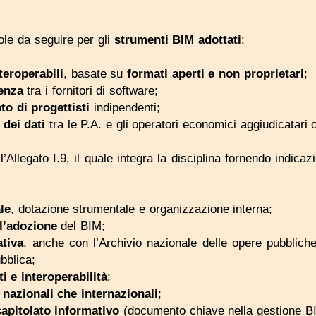
ole da seguire per gli
strumenti BIM adottati
:
teroperabili
, basate su
formati aperti e non proprietari
;
enza
tra i fornitori di software;
to di progettisti
indipendenti;
 dei dati
tra le P.A. e gli operatori economici aggiudicatari o
’Allegato I.9, il quale integra la disciplina fornendo indicazio
le
, dotazione strumentale e organizzazione interna;
ll’adozione
del BIM;
ativa
, anche con l’Archivio nazionale delle opere pubbliche 
bblica;
i e interoperabilità
;
a
nazionali che internazionali
;
apitolato informativo
(documento chiave nella gestione B