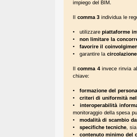
impiego del BIM.
Il
comma 3
individua le reg
utilizzare
piattaforme in
non limitare la concorr
favorire il coinvolgimen
garantire la
circolazione
Il
comma 4
invece rinvia all
chiave:
formazione del persona
criteri di uniformità ne
interoperabilità inform
monitoraggio della spesa pu
modalità di scambio dat
specifiche tecniche
, si
contenuto minimo del c