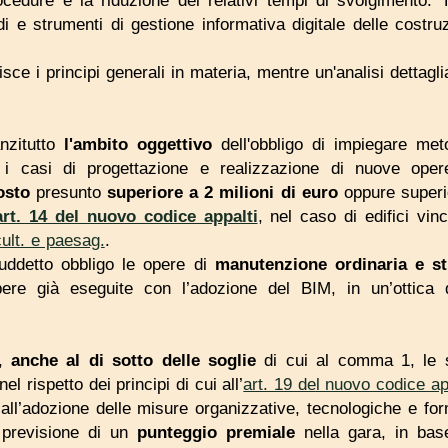
ocedure e la riduzione dei relativi tempi di svolgimento. Ta
i e strumenti di gestione informativa digitale delle costruz
e i principi generali in materia, mentre un'analisi dettagl
nzitutto
l'ambito oggettivo
dell'obbligo di impiegare met
ia i casi di progettazione e realizzazione di nuove oper
osto
presunto
superiore a 2 milioni di euro
oppure superi
art. 14 del nuovo codice appalti
, nel caso di edifici vi
cult. e paesag.
.
uddetto obbligo le opere di
manutenzione ordinaria e st
pere già eseguite con l’adozione del BIM, in un’ottica di
e,
anche al di sotto delle soglie
di cui al comma 1, le s
 nel rispetto dei principi di cui all’
art. 19 del nuovo codice ap
all’adozione delle misure organizzative, tecnologiche e for
 previsione di un
punteggio premiale
nella gara, in base