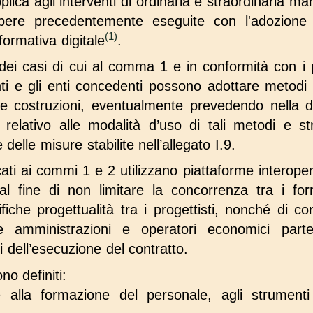
plica agli interventi di ordinaria e straordinaria 
pere precedentemente eseguite con l'adozione
(1)
formativa digitale
.
dei casi di cui al comma 1 e in conformità con i pri
anti e gli enti concedenti possono adottare metodi
elle costruzioni, eventualmente prevedendo nella
relativo alle modalità d’uso di tali metodi e st
delle misure stabilite nell’allegato I.9.
cati ai commi 1 e 2 utilizzano piattaforme interope
al fine di non limitare la concorrenza tra i forn
fiche progettualità tra i progettisti, nonché di con
e amministrazioni e operatori economici parte
ti dell’esecuzione del contratto.
no definiti:
e alla formazione del personale, agli strumenti