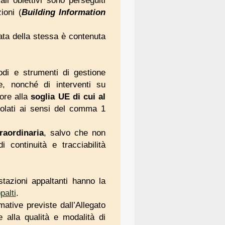
li obiettivi sono perseguiti
ioni (
Building Information
iata della stessa è contenuta
odi e strumenti di gestione
e, nonché di interventi su
ore alla
soglia UE di cui al
ncolati ai sensi del comma 1
raordinaria
, salvo che non
 continuità e tracciabilità
tazioni appaltanti hanno la
palti
.
mative previste dall’Allegato
 alla qualità e modalità di