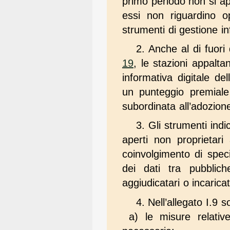
primo periodo non si ap
essi non riguardino o
strumenti di gestione in
2. Anche al di fuori 
19
, le stazioni appalt
informativa digitale d
un punteggio premiale 
subordinata all’adozione 
3. Gli strumenti indi
aperti non proprietari 
coinvolgimento di speci
dei dati tra pubblich
aggiudicatari o incarica
4. Nell’allegato I.9 so
a) le misure relativ