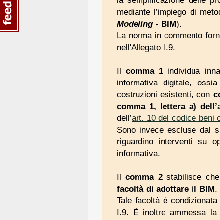
la semplificazione delle pr
mediante l’impiego di metod
Modeling
- BIM
).
La norma in commento fornisc
nell'Allegato I.9.
Il
comma 1
individua inna
informativa digitale, oss
costruzioni esistenti, con
c
comma 1, lettera a) dell’
dell’
art. 10 del codice beni 
Sono invece escluse dal s
riguardino interventi su o
informativa.
Il
comma 2
stabilisce ch
facoltà di adottare il BIM
,
Tale facoltà è condizionata 
I.9. È inoltre ammessa la