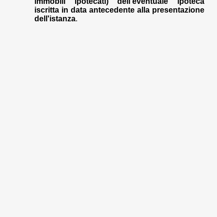
immobili ipotecati) dell'eventuale ipoteca
iscritta in data antecedente alla presentazione
dell'istanza
.