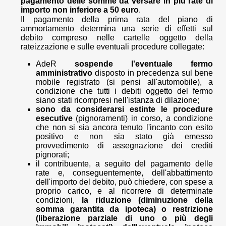
pagamento delle somme da versare in più rate di
importo non inferiore a 50 euro
.
Il pagamento della prima rata del piano di
ammortamento determina una serie di effetti sul
debito compreso nelle cartelle oggetto della
rateizzazione e sulle eventuali procedure collegate:
AdeR
sospende l'eventuale fermo
amministrativo
disposto in precedenza sul bene
mobile registrato (si pensi all'automobile), a
condizione che tutti i debiti oggetto del fermo
siano stati ricompresi nell'istanza di dilazione;
sono da considerarsi estinte le procedure
esecutive
(pignoramenti) in corso, a condizione
che non si sia ancora tenuto l'incanto con esito
positivo e non sia stato già emesso
provvedimento di assegnazione dei crediti
pignorati;
il contribuente, a seguito del pagamento delle
rate e, conseguentemente, dell'abbattimento
dell'importo del debito, può chiedere, con spese a
proprio carico, e al ricorrere di determinate
condizioni,
la riduzione (diminuzione della
somma garantita da ipoteca) o restrizione
(liberazione parziale di uno o più degli