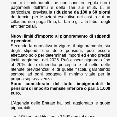
contro i contribuenti che non sono in regola con i
pagamenti dell'Imu e della Tari sui rifiuti. È, in
particolare, prevista la
riduzione da 180 a 60 giorni
dei termini per le azioni esecutive nei casi in cui un
cittadino non paga l'Imu, la Tari o gli altri tributi degli
enti territoriali.
Nuovi limiti d'importo al pignoramento di stipendi
e pensioni
Secondo la normativa in vigore, il pignoramento, sia
degli stipendi che delle pensioni, può essere
effettuato solo per determinati importi ed entro precisi
limiti, aggiornati nel 2025. Può essere pignorato fino
al 20% dello stipendio percepito e al netto delle
ritenute previdenziali e di quelle fiscali, garantendo
sempre ad ogni soggetto il minimo vitale per la
propria sopravvivenza.
Sono considerate del tutto impignorabili le
pensioni di importo mensile inferiore o pari a 1.000
euro
.
L'Agenzia delle Entrate ha, poi, aggiornato le quote
pignorabili:
1/10 per reddito fino a 2.500 euro al mese;