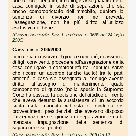
uno di loro; pertanto, il coniuge assegnatario della
casa coniugale in sede di separazione che sia
anche comproprietario dell'immobile, qualora la
sentenza di divorzio non ne preveda
l'assegnazione, non ha più diritto all'utilizzo
esclusivo del bene.
(
Cassazione civile, Sez. I, sentenza n. 9689 del 24 luglio
2000
)
Cass. civ. n. 266/2000
In materia di divorzio, il giudice non può, in assenza
di figli conviventi, procedere all'assegnazione della
casa coniugale in comproprietà fra i coniugi, salvo
che ricorra un accordo (anche tacito) tra le parti
affinché la casa sia assegnata al coniuge avente
diritto all'assegno di mantenimento quale
componente di questo (nella specie la Suprema
Corte ha cassato la decisione del giudice di merito
che aveva desunto la sussistenza di un accordo
tacito dalla mancata richiesta di modifica dei
provvedimenti presidenziali che avevano disposto
l'assegnazione nel giudizio di separazione e dalla
mancata impugnazione della sentenza di
separazione sul punto).
(
Cassazione civile, Sez. I, sentenza n. 266 del 12