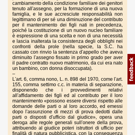
cambiamento della condizione familiare dei genitori
tenuto all'assegno, per la formazione di una nuova
famiglia, e le sue accresciute responsabilità non
legittimano di per sé una diminuzione del contributo
per il mantenimento dei figli nati in precedenza,
poiché la costituzione di un nuovo nucleo familiare
è espressione di una scelta e non di una necessità
e lascia inalterata la consistenza degli obblighi nei
confronti della prole (nella specie, la S.C. ha
cassato con rinvio la sentenza d'appello che aveva
diminuito l'assegno fissato in primo grado per aver
il padre contratto nuovo matrimonio, da cui era nato
un bambino, con donna disoccupata).
–
L'art. 6, comma nono, L. n. 898 del 1970, come l'art.
155, comma settimo c.c. in materia di separazione,
disponendo che i provvedimenti relativi
all'affidamento dei figli ed al contributo per il loro
mantenimento «possono essere diversi rispetto alle
domande delle parti o al loro accordo, ed emessi
dopo l'assunzione di mezzi di prova dedotti dalle
parti o disposti d'ufficio dal giudice», opera una
deroga alle regole generali sull'onere della prova,
attribuendo al giudice poteri istruttori di ufficio per
finalità di natura pubblicistica, con la conseguenza