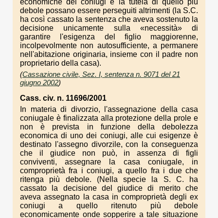
economiche dei coniugi e la tutela di quello più
debole possano essere perseguiti altrimenti (la S.C.
ha così cassato la sentenza che aveva sostenuto la
decisione unicamente sulla «necessità» di
garantire l'esigenza del figlio maggiorenne,
incolpevolmente non autosufficiente, a permanere
nell'abitazione originaria, insieme con il padre non
proprietario della casa).
(
Cassazione civile, Sez. I, sentenza n. 9071 del 21
giugno 2002
)
Cass. civ. n. 11696/2001
In materia di divorzio, l'assegnazione della casa
coniugale è finalizzata alla protezione della prole e
non è prevista in funzione della debolezza
economica di uno dei coniugi, alle cui esigenze è
destinato l'assegno divorzile, con la conseguenza
che il giudice non può, in assenza di figli
conviventi, assegnare la casa coniugale, in
comproprietà fra i coniugi, a quello fra i due che
ritenga più debole. (Nella specie la S. C. ha
cassato la decisione del giudice di merito che
aveva assegnato la casa in comproprietà degli ex
coniugi a quello ritenuto più debole
economicamente onde sopperire a tale situazione