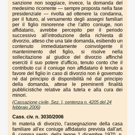
sanzione non soggiace, invece, la domanda del
medesimo ricorrente — sempre proposta nella fase
presidenziale — rivolta ad ottenere la condanna,
per il futuro, al versamento degli assegni familiari
per il figlio minorenne che l'altro coniuge, non
affidatario, avrebbe percepito per il periodo
successivo all'introduzione della richiesta di
divorzio, atteso che una tale domanda, esibendo un
contenuto immediatamente coinvolgente il
mantenimento del figlio, si risolve nella
sollecitazione al giudice del divorzio affinché
eserciti il suo potere d'ufficio, tenuto conto che il
contributo cui il coniuge non affidatario è tenuto a
favore del figlio in caso di divorzio non è governato
né dal principio di disponibilità né dal principio
della domanda, attese le preminenti finalità
pubblicistiche relative alla tutela e alla cura dei
minori.
(
Cassazione civile, Sez. I, sentenza n. 4205 del 24
febbraio 2006
)
Cass. civ. n. 3030/2006
In materia di divorzio, l'assegnazione della casa
familiare all'ex coniuge affidatario prevista dall'art.
6, comma sesto, della legge 1 dicembre 1970, n.