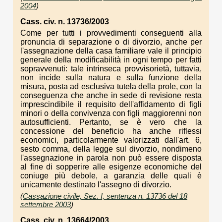
2004
)
Cass. civ. n. 13736/2003
Come per tutti i provvedimenti conseguenti alla
pronuncia di separazione o di divorzio, anche per
l'assegnazione della casa familiare vale il principio
generale della modificabilità in ogni tempo per fatti
sopravvenuti: tale intrinseca provvisorietà, tuttavia,
non incide sulla natura e sulla funzione della
misura, posta ad esclusiva tutela della prole, con la
conseguenza che anche in sede di revisione resta
imprescindibile il requisito dell'affidamento di figli
minori o della convivenza con figli maggiorenni non
autosufficienti. Pertanto, se è vero che la
concessione del beneficio ha anche riflessi
economici, particolarmente valorizzati dall'art. 6,
sesto comma, della legge sul divorzio, nondimeno
l'assegnazione in parola non può essere disposta
al fine di sopperire alle esigenze economiche del
coniuge più debole, a garanzia delle quali è
unicamente destinato l'assegno di divorzio.
(
Cassazione civile, Sez. I, sentenza n. 13736 del 18
settembre 2003
)
Cass. civ. n. 13664/2003