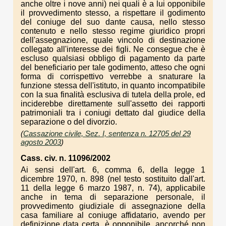
anche oltre i nove anni) nei quali è a lui opponibile
il provvedimento stesso, a rispettare il godimento
del coniuge del suo dante causa, nello stesso
contenuto e nello stesso regime giuridico propri
dell'assegnazione, quale vincolo di destinazione
collegato all'interesse dei figli. Ne consegue che è
escluso qualsiasi obbligo di pagamento da parte
del beneficiario per tale godimento, atteso che ogni
forma di corrispettivo verrebbe a snaturare la
funzione stessa dell'istituto, in quanto incompatibile
con la sua finalità esclusiva di tutela della prole, ed
inciderebbe direttamente sull'assetto dei rapporti
patrimoniali tra i coniugi dettato dal giudice della
separazione o del divorzio.
(
Cassazione civile, Sez. I, sentenza n. 12705 del 29
agosto 2003
)
Cass. civ. n. 11096/2002
Ai sensi dell'art. 6, comma 6, della legge 1
dicembre 1970, n. 898 (nel testo sostituito dall'art.
11 della legge 6 marzo 1987, n. 74), applicabile
anche in tema di separazione personale, il
provvedimento giudiziale di assegnazione della
casa familiare al coniuge affidatario, avendo per
definizione data certa, è opponibile, ancorché non