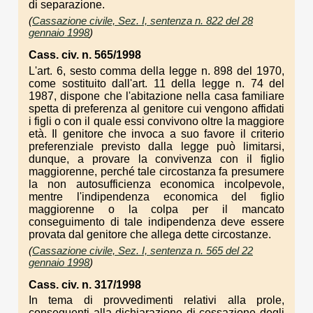
di separazione.
(
Cassazione civile, Sez. I, sentenza n. 822 del 28
gennaio 1998
)
Cass. civ. n. 565/1998
L'art. 6, sesto comma della legge n. 898 del 1970,
come sostituito dall'art. 11 della legge n. 74 del
1987, dispone che l'abitazione nella casa familiare
spetta di preferenza al genitore cui vengono affidati
i figli o con il quale essi convivono oltre la maggiore
età. Il genitore che invoca a suo favore il criterio
preferenziale previsto dalla legge può limitarsi,
dunque, a provare la convivenza con il figlio
maggiorenne, perché tale circostanza fa presumere
la non autosufficienza economica incolpevole,
mentre l'indipendenza economica del figlio
maggiorenne o la colpa per il mancato
conseguimento di tale indipendenza deve essere
provata dal genitore che allega dette circostanze.
(
Cassazione civile, Sez. I, sentenza n. 565 del 22
gennaio 1998
)
Cass. civ. n. 317/1998
In tema di provvedimenti relativi alla prole,
conseguenti alla dichiarazione di cessazione degli