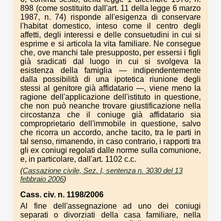
898 (come sostituito dall'art. 11 della legge 6 marzo
1987, n. 74) risponde all'esigenza di conservare
l'habitat domestico, inteso come il centro degli
affetti, degli interessi e delle consuetudini in cui si
esprime e si articola la vita familiare. Ne consegue
che, ove manchi tale presupposto, per essersi i figli
già sradicati dal luogo in cui si svolgeva la
esistenza della famiglia — indipendentemente
dalla possibilità di una ipotetica riunione degli
stessi al genitore già affidatario —, viene meno la
ragione dell'applicazione dell'istituto in questione,
che non può neanche trovare giustificazione nella
circostanza che il coniuge già affidatario sia
comproprietario dell'immobile in questione, salvo
che ricorra un accordo, anche tacito, tra le parti in
tal senso, rimanendo, in caso contrario, i rapporti tra
gli ex coniugi regolati dalle norme sulla comunione,
e, in particolare, dall'art. 1102 c.c.
(
Cassazione civile, Sez. I, sentenza n. 3030 del 13
febbraio 2006
)
Cass. civ. n. 1198/2006
Al fine dell'assegnazione ad uno dei coniugi
separati o divorziati della casa familiare, nella