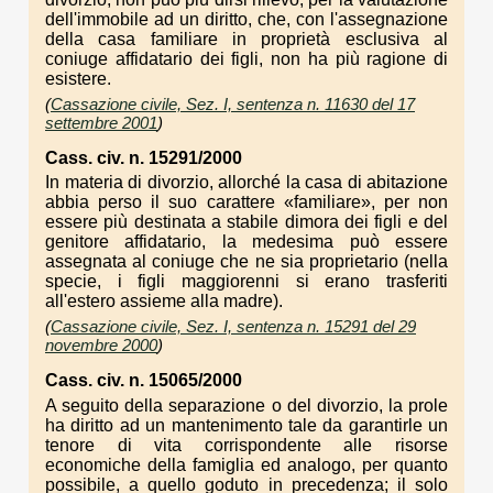
dell'immobile ad un diritto, che, con l'assegnazione
della casa familiare in proprietà esclusiva al
coniuge affidatario dei figli, non ha più ragione di
esistere.
(
Cassazione civile, Sez. I, sentenza n. 11630 del 17
settembre 2001
)
Cass. civ. n. 15291/2000
In materia di divorzio, allorché la casa di abitazione
abbia perso il suo carattere «familiare», per non
essere più destinata a stabile dimora dei figli e del
genitore affidatario, la medesima può essere
assegnata al coniuge che ne sia proprietario (nella
specie, i figli maggiorenni si erano trasferiti
all'estero assieme alla madre).
(
Cassazione civile, Sez. I, sentenza n. 15291 del 29
novembre 2000
)
Cass. civ. n. 15065/2000
A seguito della separazione o del divorzio, la prole
ha diritto ad un mantenimento tale da garantirle un
tenore di vita corrispondente alle risorse
economiche della famiglia ed analogo, per quanto
possibile, a quello goduto in precedenza; il solo