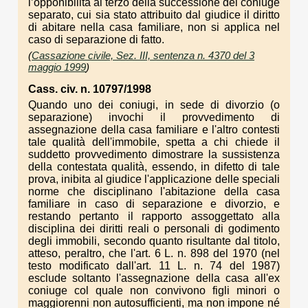
l’opponibilità al terzo della successione del coniuge
separato, cui sia stato attribuito dal giudice il diritto
di abitare nella casa familiare, non si applica nel
caso di separazione di fatto.
(
Cassazione civile, Sez. III, sentenza n. 4370 del 3
maggio 1999
)
Cass. civ. n. 10797/1998
Quando uno dei coniugi, in sede di divorzio (o
separazione) invochi il provvedimento di
assegnazione della casa familiare e l'altro contesti
tale qualità dell'immobile, spetta a chi chiede il
suddetto provvedimento dimostrare la sussistenza
della contestata qualità, essendo, in difetto di tale
prova, inibita al giudice l'applicazione delle speciali
norme che disciplinano l'abitazione della casa
familiare in caso di separazione e divorzio, e
restando pertanto il rapporto assoggettato alla
disciplina dei diritti reali o personali di godimento
degli immobili, secondo quanto risultante dal titolo,
atteso, peraltro, che l'art. 6 L. n. 898 del 1970 (nel
testo modificato dall'art. 11 L. n. 74 del 1987)
esclude soltanto l'assegnazione della casa all'ex
coniuge col quale non convivono figli minori o
maggiorenni non autosufficienti, ma non impone né