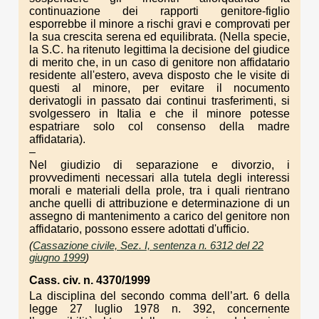
continuazione dei rapporti genitore-figlio
esporrebbe il minore a rischi gravi e comprovati per
la sua crescita serena ed equilibrata. (Nella specie,
la S.C. ha ritenuto legittima la decisione del giudice
di merito che, in un caso di genitore non affidatario
residente all'estero, aveva disposto che le visite di
questi al minore, per evitare il nocumento
derivatogli in passato dai continui trasferimenti, si
svolgessero in Italia e che il minore potesse
espatriare solo col consenso della madre
affidataria).
–
Nel giudizio di separazione e divorzio, i
provvedimenti necessari alla tutela degli interessi
morali e materiali della prole, tra i quali rientrano
anche quelli di attribuzione e determinazione di un
assegno di mantenimento a carico del genitore non
affidatario, possono essere adottati d'ufficio.
(
Cassazione civile, Sez. I, sentenza n. 6312 del 22
giugno 1999
)
Cass. civ. n. 4370/1999
La disciplina del secondo comma dell’art. 6 della
legge 27 luglio 1978 n. 392, concernente