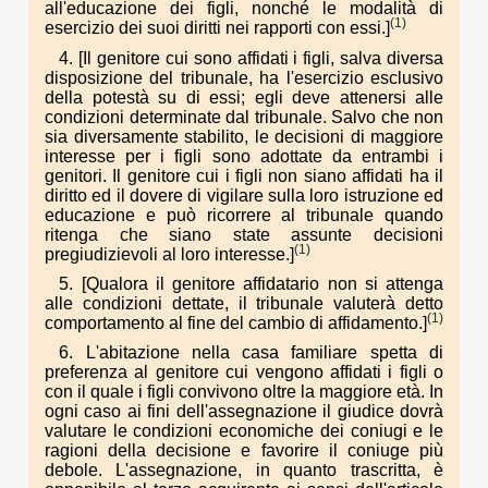
all'educazione dei figli, nonché le modalità di
(1)
esercizio dei suoi diritti nei rapporti con essi.]
4. [Il genitore cui sono affidati i figli, salva diversa
disposizione del tribunale, ha l'esercizio esclusivo
della potestà su di essi; egli deve attenersi alle
condizioni determinate dal tribunale. Salvo che non
sia diversamente stabilito, le decisioni di maggiore
interesse per i figli sono adottate da entrambi i
genitori. Il genitore cui i figli non siano affidati ha il
diritto ed il dovere di vigilare sulla loro istruzione ed
educazione e può ricorrere al tribunale quando
ritenga che siano state assunte decisioni
(1)
pregiudizievoli al loro interesse.]
5. [Qualora il genitore affidatario non si attenga
alle condizioni dettate, il tribunale valuterà detto
(1)
comportamento al fine del cambio di affidamento.]
6. L'abitazione nella casa familiare spetta di
preferenza al genitore cui vengono affidati i figli o
con il quale i figli convivono oltre la maggiore età. In
ogni caso ai fini dell'assegnazione il giudice dovrà
valutare le condizioni economiche dei coniugi e le
ragioni della decisione e favorire il coniuge più
debole. L'assegnazione, in quanto trascritta, è