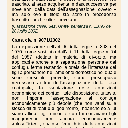
trascritto, al terzo acquirente in data successiva per
nove anni dalla data dell'assegnazione, ovvero –
ma solo ove il titolo sia stato in precedenza
trascritto - anche oltre i nove anni.
(
Cassazione civile,
Sez. Unite
, sentenza n. 11096 del
26 luglio 2002
)
Cass. civ. n. 9071/2002
La disposizione dell'art. 6 della legge n. 898 del
1970, come sostituito dall'art. 11 della legge n. 74
del 1987 (dettata in materia di divorzio, ma
applicabile anche alla separazione personale dei
coniugi), ferma restando la tutela dell'interesse dei
figli a permanere nell'ambiente domestico nel quale
sono cresciuti, prevede, come presupposto
necessario ai fini dell'assegnazione della casa
coniugale, la valutazione delle condizioni
economiche dei coniugi, tale disposizione, tuttavia,
non impone l'assegnazione al coniuge
economicamente più debole (che non vanti sulla
stessa diritti reali o di godimento), neanche se a lui
siano affidati figli minori o con lui convivano figli
maggiorenni non ancora economicamente
autosufficienti, qualora l'equilibrio delle condizioni