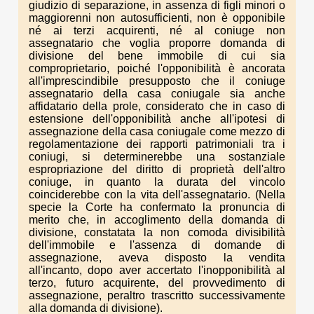
giudizio di separazione, in assenza di figli minori o
maggiorenni non autosufficienti, non è opponibile
né ai terzi acquirenti, né al coniuge non
assegnatario che voglia proporre domanda di
divisione del bene immobile di cui sia
comproprietario, poiché l'opponibilità è ancorata
all'imprescindibile presupposto che il coniuge
assegnatario della casa coniugale sia anche
affidatario della prole, considerato che in caso di
estensione dell'opponibilità anche all'ipotesi di
assegnazione della casa coniugale come mezzo di
regolamentazione dei rapporti patrimoniali tra i
coniugi, si determinerebbe una sostanziale
espropriazione del diritto di proprietà dell'altro
coniuge, in quanto la durata del vincolo
coinciderebbe con la vita dell'assegnatario. (Nella
specie la Corte ha confermato la pronuncia di
merito che, in accoglimento della domanda di
divisione, constatata la non comoda divisibilità
dell'immobile e l'assenza di domande di
assegnazione, aveva disposto la vendita
all'incanto, dopo aver accertato l'inopponibilità al
terzo, futuro acquirente, del provvedimento di
assegnazione, peraltro trascritto successivamente
alla domanda di divisione).