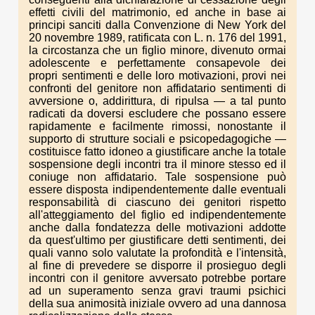
effetti civili del matrimonio, ed anche in base ai
principi sanciti dalla Convenzione di New York del
20 novembre 1989, ratificata con L. n. 176 del 1991,
la circostanza che un figlio minore, divenuto ormai
adolescente e perfettamente consapevole dei
propri sentimenti e delle loro motivazioni, provi nei
confronti del genitore non affidatario sentimenti di
avversione o, addirittura, di ripulsa — a tal punto
radicati da doversi escludere che possano essere
rapidamente e facilmente rimossi, nonostante il
supporto di strutture sociali e psicopedagogiche —
costituisce fatto idoneo a giustificare anche la totale
sospensione degli incontri tra il minore stesso ed il
coniuge non affidatario. Tale sospensione può
essere disposta indipendentemente dalle eventuali
responsabilità di ciascuno dei genitori rispetto
all'atteggiamento del figlio ed indipendentemente
anche dalla fondatezza delle motivazioni addotte
da quest'ultimo per giustificare detti sentimenti, dei
quali vanno solo valutate la profondità e l'intensità,
al fine di prevedere se disporre il prosieguo degli
incontri con il genitore avversato potrebbe portare
ad un superamento senza gravi traumi psichici
della sua animosità iniziale ovvero ad una dannosa