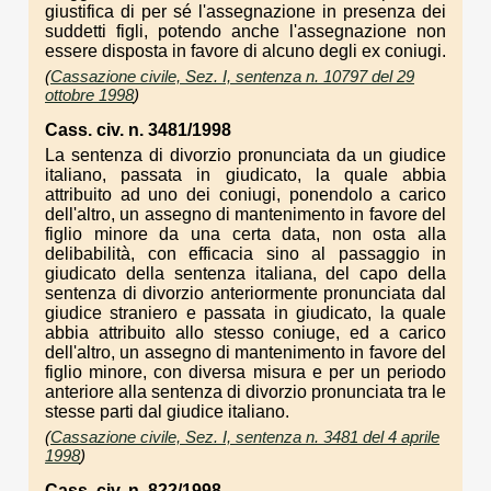
giustifica di per sé l'assegnazione in presenza dei
suddetti figli, potendo anche l'assegnazione non
essere disposta in favore di alcuno degli ex coniugi.
(
Cassazione civile, Sez. I, sentenza n. 10797 del 29
ottobre 1998
)
Cass. civ. n. 3481/1998
La sentenza di divorzio pronunciata da un giudice
italiano, passata in giudicato, la quale abbia
attribuito ad uno dei coniugi, ponendolo a carico
dell'altro, un assegno di mantenimento in favore del
figlio minore da una certa data, non osta alla
delibabilità, con efficacia sino al passaggio in
giudicato della sentenza italiana, del capo della
sentenza di divorzio anteriormente pronunciata dal
giudice straniero e passata in giudicato, la quale
abbia attribuito allo stesso coniuge, ed a carico
dell'altro, un assegno di mantenimento in favore del
figlio minore, con diversa misura e per un periodo
anteriore alla sentenza di divorzio pronunciata tra le
stesse parti dal giudice italiano.
(
Cassazione civile, Sez. I, sentenza n. 3481 del 4 aprile
1998
)
Cass. civ. n. 822/1998