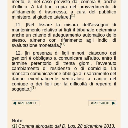
merito, e, nel caso previsto dal comma 8, anche
d'ufficio. A tal fine copia del provvedimento di
affidamento è trasmessa, a cura del pubblico
(1)
ministero, al giudice tutelare.]
11. [Nel fissare la misura dell'assegno di
mantenimento relativo ai figli il tribunale determina
anche un criterio di adeguamento automatico dello
stesso, almeno con riferimento agli indici di
(1)
svalutazione monetaria.]
12. [In presenza di figli minori, ciascuno dei
genitori è obbligato a comunicare all'altro, entro il
termine perentorio di trenta giorni, l'avvenuto
cambiamento di residenza o di domicilio. La
mancata comunicazione obbliga al risarcimento del
danno eventualmente verificatosi a carico del
coniuge o dei figli per la difficoltà di reperire il
(1)
soggetto.]
ART.
PREC.
ART.
SUCC.
Note
(1)
Comma abrogato dal D. Lgs. 28 dicembre 2013,