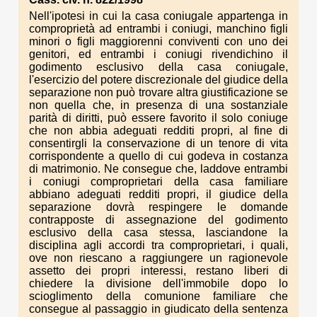
Nell'ipotesi in cui la casa coniugale appartenga in
comproprietà ad entrambi i coniugi, manchino figli
minori o figli maggiorenni conviventi con uno dei
genitori, ed entrambi i coniugi rivendichino il
godimento esclusivo della casa coniugale,
l'esercizio del potere discrezionale del giudice della
separazione non può trovare altra giustificazione se
non quella che, in presenza di una sostanziale
parità di diritti, può essere favorito il solo coniuge
che non abbia adeguati redditi propri, al fine di
consentirgli la conservazione di un tenore di vita
corrispondente a quello di cui godeva in costanza
di matrimonio. Ne consegue che, laddove entrambi
i coniugi comproprietari della casa familiare
abbiano adeguati redditi propri, il giudice della
separazione dovrà respingere le domande
contrapposte di assegnazione del godimento
esclusivo della casa stessa, lasciandone la
disciplina agli accordi tra comproprietari, i quali,
ove non riescano a raggiungere un ragionevole
assetto dei propri interessi, restano liberi di
chiedere la divisione dell'immobile dopo lo
scioglimento della comunione familiare che
consegue al passaggio in giudicato della sentenza