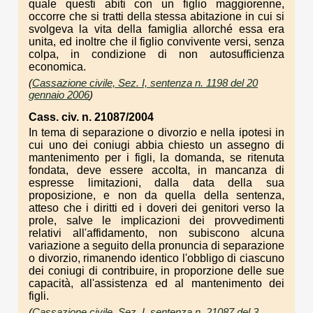
quale questi abiti con un figlio maggiorenne,
occorre che si tratti della stessa abitazione in cui si
svolgeva la vita della famiglia allorché essa era
unita, ed inoltre che il figlio convivente versi, senza
colpa, in condizione di non autosufficienza
economica.
(
Cassazione civile, Sez. I, sentenza n. 1198 del 20
gennaio 2006
)
Cass. civ. n. 21087/2004
In tema di separazione o divorzio e nella ipotesi in
cui uno dei coniugi abbia chiesto un assegno di
mantenimento per i figli, la domanda, se ritenuta
fondata, deve essere accolta, in mancanza di
espresse limitazioni, dalla data della sua
proposizione, e non da quella della sentenza,
atteso che i diritti ed i doveri dei genitori verso la
prole, salve le implicazioni dei provvedimenti
relativi all'affidamento, non subiscono alcuna
variazione a seguito della pronuncia di separazione
o divorzio, rimanendo identico l'obbligo di ciascuno
dei coniugi di contribuire, in proporzione delle sue
capacità, all'assistenza ed al mantenimento dei
figli.
(
Cassazione civile, Sez. I, sentenza n. 21087 del 3