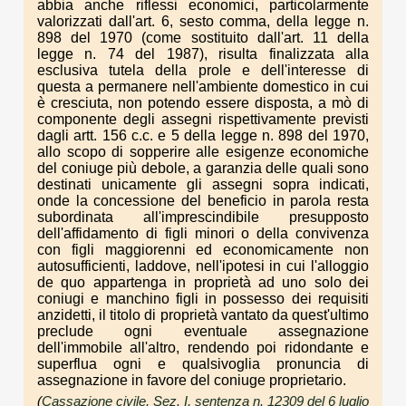
abbia anche riflessi economici, particolarmente
valorizzati dall'art. 6, sesto comma, della legge n.
898 del 1970 (come sostituito dall'art. 11 della
legge n. 74 del 1987), risulta finalizzata alla
esclusiva tutela della prole e dell'interesse di
questa a permanere nell'ambiente domestico in cui
è cresciuta, non potendo essere disposta, a mò di
componente degli assegni rispettivamente previsti
dagli artt. 156 c.c. e 5 della legge n. 898 del 1970,
allo scopo di sopperire alle esigenze economiche
del coniuge più debole, a garanzia delle quali sono
destinati unicamente gli assegni sopra indicati,
onde la concessione del beneficio in parola resta
subordinata all'imprescindibile presupposto
dell'affidamento di figli minori o della convivenza
con figli maggiorenni ed economicamente non
autosufficienti, laddove, nell'ipotesi in cui l'alloggio
de quo appartenga in proprietà ad uno solo dei
coniugi e manchino figli in possesso dei requisiti
anzidetti, il titolo di proprietà vantato da quest'ultimo
preclude ogni eventuale assegnazione
dell'immobile all'altro, rendendo poi ridondante e
superflua ogni e qualsivoglia pronuncia di
assegnazione in favore del coniuge proprietario.
(
Cassazione civile, Sez. I, sentenza n. 12309 del 6 luglio