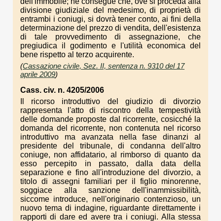
dell'immobile; ne consegue che, ove si proceda alla
divisione giudiziale del medesimo, di proprietà di
entrambi i coniugi, si dovrà tener conto, ai fini della
determinazione del prezzo di vendita, dell'esistenza
di tale provvedimento di assegnazione, che
pregiudica il godimento e l'utilità economica del
bene rispetto al terzo acquirente.
(
Cassazione civile, Sez. II, sentenza n. 9310 del 17
aprile 2009
)
Cass. civ. n. 4205/2006
Il ricorso introduttivo del giudizio di divorzio
rappresenta l'atto di riscontro della tempestività
delle domande proposte dal ricorrente, cosicché la
domanda del ricorrente, non contenuta nel ricorso
introduttivo ma avanzata nella fase dinanzi al
presidente del tribunale, di condanna dell'altro
coniuge, non affidatario, al rimborso di quanto da
esso percepito in passato, dalla data della
separazione e fino all'introduzione del divorzio, a
titolo di assegni familiari per il figlio minorenne,
soggiace alla sanzione dell'inammissibilità,
siccome introduce, nell'originario contenzioso, un
nuovo tema di indagine, riguardante direttamente i
rapporti di dare ed avere tra i coniugi. Alla stessa