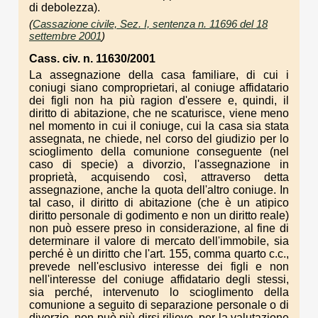
di debolezza).
(
Cassazione civile, Sez. I, sentenza n. 11696 del 18
settembre 2001
)
Cass. civ. n. 11630/2001
La assegnazione della casa familiare, di cui i
coniugi siano comproprietari, al coniuge affidatario
dei figli non ha più ragion d'essere e, quindi, il
diritto di abitazione, che ne scaturisce, viene meno
nel momento in cui il coniuge, cui la casa sia stata
assegnata, ne chiede, nel corso del giudizio per lo
scioglimento della comunione conseguente (nel
caso di specie) a divorzio, l'assegnazione in
proprietà, acquisendo così, attraverso detta
assegnazione, anche la quota dell'altro coniuge. In
tal caso, il diritto di abitazione (che è un atipico
diritto personale di godimento e non un diritto reale)
non può essere preso in considerazione, al fine di
determinare il valore di mercato dell'immobile, sia
perché è un diritto che l'art. 155, comma quarto c.c.,
prevede nell'esclusivo interesse dei figli e non
nell'interesse del coniuge affidatario degli stessi,
sia perché, intervenuto lo scioglimento della
comunione a seguito di separazione personale o di
divorzio, non può più dirsi rilievo, per la valutazione