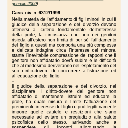
gennaio 2000
)
Cass. civ. n. 6312/1999
Nella materia dell'affidamento di figli minori, in cui il
giudice della separazione e del divorzio devono
attenersi al criterio fondamentale dell'interesse
della prole, la circostanza che uno dei genitori
risieda all'estero non limita di per sè l'affidamento
del figlio a questi ma comporta una più complessa
e delicata indagine circa l'interesse del minore,
stante l'inevitabile compressione dei rapporti che il
genitore non affidatario dovrà subire e le difficoltà
che al medesimo deriveranno nell'espletamento del
suo diritto-dovere di concorrere all'istruzione ed
all'educazione del figlio
–
Il giudice della separazione e del divorzio, nel
disciplinare il diritto-dovere del genitore non
affidatario di mantenere, istruire ed educare la
prole, ha quale misura e limite l'attuazione del
preminente interesse del figlio e può legittimamente
imporre quelle cautele e restrizioni che siano
necessarie ad evitare un pregiudizio alla salute
psicofisica dello stesso, arrivando anche a
sospendere gli incontri allorquando la