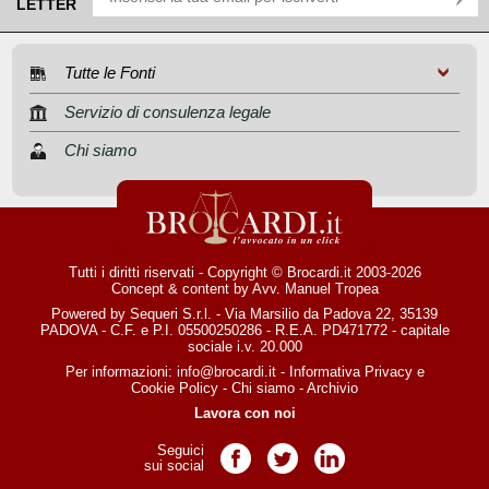
LETTER
Tutte le Fonti
Servizio di consulenza legale
Chi siamo
Tutti i diritti riservati - Copyright © Brocardi.it 2003-2026
Concept & content by
Avv. Manuel Tropea
Powered by Sequeri S.r.l. - Via Marsilio da Padova 22, 35139
PADOVA - C.F. e P.I. 05500250286 - R.E.A. PD471772 - capitale
sociale i.v. 20.000
Per informazioni:
info@brocardi.it
-
Informativa Privacy
e
Cookie Policy
-
Chi siamo
-
Archivio
Lavora con noi
Seguici
Pagina Facebook
Pagina Twitter
Pagina LinkedIn
sui social