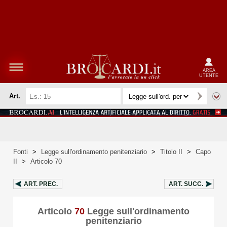
AREA
UTENTE
Art.
Fonti
>
Legge sull'ordinamento penitenziario
>
Titolo II
>
Capo
II
>
Articolo 70
ART.
PREC.
ART.
SUCC.
Articolo
70
Legge sull'ordinamento
penitenziario