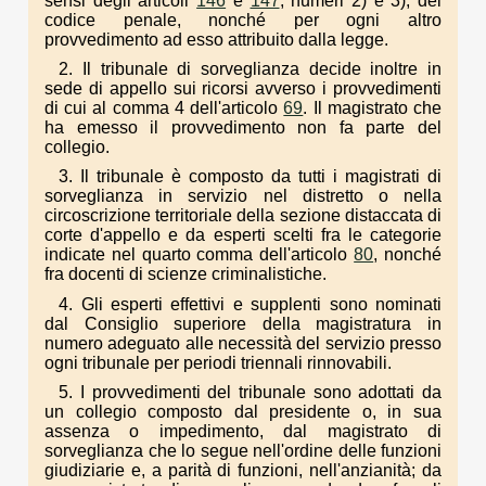
sensi degli articoli
146
e
147
, numeri 2) e 3), del
codice penale, nonché per ogni altro
provvedimento ad esso attribuito dalla legge.
2. Il tribunale di sorveglianza decide inoltre in
sede di appello sui ricorsi avverso i provvedimenti
di cui al comma 4 dell'articolo
69
. Il magistrato che
ha emesso il provvedimento non fa parte del
collegio.
3. Il tribunale è composto da tutti i magistrati di
sorveglianza in servizio nel distretto o nella
circoscrizione territoriale della sezione distaccata di
corte d'appello e da esperti scelti fra le categorie
indicate nel quarto comma dell'articolo
80
, nonché
fra docenti di scienze criminalistiche.
4. Gli esperti effettivi e supplenti sono nominati
dal Consiglio superiore della magistratura in
numero adeguato alle necessità del servizio presso
ogni tribunale per periodi triennali rinnovabili.
5. I provvedimenti del tribunale sono adottati da
un collegio composto dal presidente o, in sua
assenza o impedimento, dal magistrato di
sorveglianza che lo segue nell'ordine delle funzioni
giudiziarie e, a parità di funzioni, nell'anzianità; da