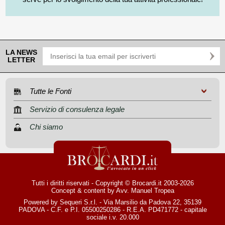
LA NEWS
LETTER
Tutte le Fonti
Servizio di consulenza legale
Chi siamo
Tutti i diritti riservati - Copyright © Brocardi.it 2003-2026
Concept & content by
Avv. Manuel Tropea
Powered by Sequeri S.r.l. - Via Marsilio da Padova 22, 35139
PADOVA - C.F. e P.I. 05500250286 - R.E.A. PD471772 - capitale
sociale i.v. 20.000