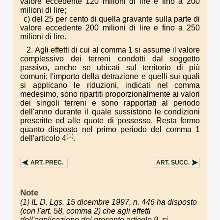
valore eccedente 120 milioni di lire e fino a 200
milioni di lire;
c) del 25 per cento di quella gravante sulla parte di
valore eccedente 200 milioni di lire e fino a 250
milioni di lire.
2. Agli effetti di cui al comma 1 si assume il valore
complessivo dei terreni condotti dal soggetto
passivo, anche se ubicati sul territorio di più
comuni; l'importo della detrazione e quelli sui quali
si applicano le riduzioni, indicati nel comma
medesimo, sono ripartiti proporzionalmente ai valori
dei singoli terreni e sono rapportati al periodo
dell'anno durante il quale sussistono le condizioni
prescritte ed alle quote di possesso. Resta fermo
quanto disposto nel primo periodo del comma 1
(1)
dell'articolo 4
.
ART.
PREC.
ART.
SUCC.
Note
(1)
IL D. Lgs. 15 dicembre 1997, n. 446 ha disposto
(con l'art. 58, comma 2) che agli effetti
dell'applicazione del presente articolo 9, si