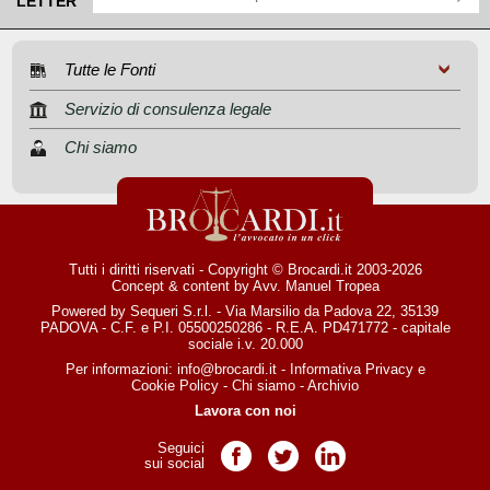
LETTER
Tutte le Fonti
Servizio di consulenza legale
Chi siamo
Tutti i diritti riservati - Copyright © Brocardi.it 2003-2026
Concept & content by
Avv. Manuel Tropea
Powered by Sequeri S.r.l. - Via Marsilio da Padova 22, 35139
PADOVA - C.F. e P.I. 05500250286 - R.E.A. PD471772 - capitale
sociale i.v. 20.000
Per informazioni:
info@brocardi.it
-
Informativa Privacy
e
Cookie Policy
-
Chi siamo
-
Archivio
Lavora con noi
Seguici
Pagina Facebook
Pagina Twitter
Pagina LinkedIn
sui social