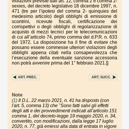
violazioni previste dall’art. 12, comma 2 e comma 2-
sexies, del decreto legislativo 18 dicembre 1997, n.
471 (tre per l’ipotesi del comma 2- quinquies del
medesimo articolo) degli obblighi di emissione di
scontrini, ricevute fiscali, certificazione dei
corrispettivi o degli obblighi di regolarizzazione di
acquisto di mezzi tecnici per le telecomunicazioni
di cui all’articolo 74, primo comma del d.P.R. n. 633
del 1972. La disposizione ha il fine di evitare che
possano essere commesse ulteriori violazioni degli
obblighi appena citati nella consapevolezza che
l’esecuzione della eventuale sanzione accessoria
non potrà avvenire prima del 1° febbraio 2021.]]
ART.
PREC.
ART.
SUCC.
Note
(1)
Il D.L. 22 marzo 2021, n. 41 ha disposto (con
l'art. 5, comma 13) che "Sono fatti salvi gli effetti
degli atti e dei provvedimenti indicati all'articolo 151
comma 1, del decreto-legge 19 maggio 2020, n. 34,
convertito, con modificazioni, dalla legge 17 luglio
2020, n. 77, già emessi alla data di entrata in vigore