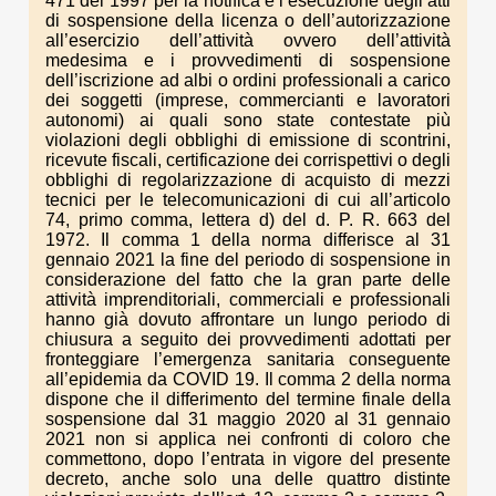
471 del 1997 per la notifica e l’esecuzione degli atti
di sospensione della licenza o dell’autorizzazione
all’esercizio dell’attività ovvero dell’attività
medesima e i provvedimenti di sospensione
dell’iscrizione ad albi o ordini professionali a carico
dei soggetti (imprese, commercianti e lavoratori
autonomi) ai quali sono state contestate più
violazioni degli obblighi di emissione di scontrini,
ricevute fiscali, certificazione dei corrispettivi o degli
obblighi di regolarizzazione di acquisto di mezzi
tecnici per le telecomunicazioni di cui all’articolo
74, primo comma, lettera d) del d. P. R. 663 del
1972. Il comma 1 della norma differisce al 31
gennaio 2021 la fine del periodo di sospensione in
considerazione del fatto che la gran parte delle
attività imprenditoriali, commerciali e professionali
hanno già dovuto affrontare un lungo periodo di
chiusura a seguito dei provvedimenti adottati per
fronteggiare l’emergenza sanitaria conseguente
all’epidemia da COVID 19. Il comma 2 della norma
dispone che il differimento del termine finale della
sospensione dal 31 maggio 2020 al 31 gennaio
2021 non si applica nei confronti di coloro che
commettono, dopo l’entrata in vigore del presente
decreto, anche solo una delle quattro distinte