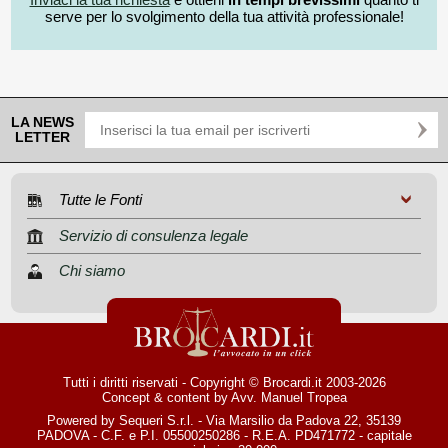
serve per lo svolgimento della tua attività professionale!
LA NEWS
LETTER
Tutte le Fonti
Servizio di consulenza legale
Chi siamo
Tutti i diritti riservati - Copyright © Brocardi.it 2003-2026
Concept & content by
Avv. Manuel Tropea
Powered by Sequeri S.r.l. - Via Marsilio da Padova 22, 35139
PADOVA - C.F. e P.I. 05500250286 - R.E.A. PD471772 - capitale