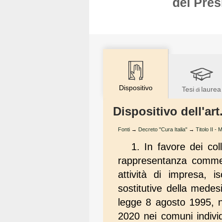
del Pres
Dispositivo
Tesi
laurea
di
Dispositivo dell'art
Fonti
→
Decreto "Cura Italia"
→
Titolo II -
1. In favore dei coll
rappresentanza commerci
attività di impresa, i
sostitutive della medes
legge 8 agosto 1995, n.
2020 nei comuni individ