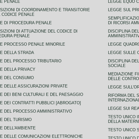
E PENALE
LEGGE EQUO 
SIZIONI DI COORDINAMENTO E TRANSITORIE
LEGGE SUL PR
L CODICE PENALE
SEMPLIFICAZIO
E DI PROCEDURA PENALE
DI RICORSI AM
SIZIONI DI ATTUAZIONE DEL CODICE DI
DISCIPLINA DE
EDURA PENALE
AMMINISTRATI
E PROCESSO PENALE MINORILE
LEGGE QUADRO
E DELLA STRADA
LEGGE SULLE 
E DEL PROCESSO TRIBUTARIO
DISCIPLINA DE
SOCIALE
E DELLA PRIVACY
MEDIAZIONE FI
CE DEL CONSUMO
DELLE CONTROV
E DELLE ASSICURAZIONI PRIVATE
LEGGE SULL'O
E DEI BENI CULTURALI E DEL PAESAGGIO
RIFORMA DEL S
INTERNAZIONA
E DEI CONTRATTI PUBBLICI [ABROGATO]
LEGGE SUI REA
E DEL PROCESSO AMMINISTRATIVO
TESTO UNICO I
E DEL TURISMO
DELLA MATERNI
E DELL'AMBIENTE
TESTO UNICO 
E DELLE COMUNICAZIONI ELETTRONICHE
TESTO UNICO D