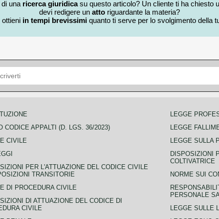
i di una
ricerca giuridica
su questo articolo? Un cliente ti ha chiesto 
devi redigere un
atto
riguardante la materia?
 ottieni
in tempi brevissimi
quanto ti serve per lo svolgimento della tu
TUZIONE
LEGGE PROFE
 CODICE APPALTI (D. LGS. 36/2023)
LEGGE FALLIM
E CIVILE
LEGGE SULLA 
EGGI
DISPOSIZIONI 
COLTIVATRICE
SIZIONI PER L'ATTUAZIONE DEL CODICE CIVILE
POSIZIONI TRANSITORIE
NORME SUI CO
E DI PROCEDURA CIVILE
RESPONSABILI
PERSONALE SA
SIZIONI DI ATTUAZIONE DEL CODICE DI
DURA CIVILE
LEGGE SULLE L