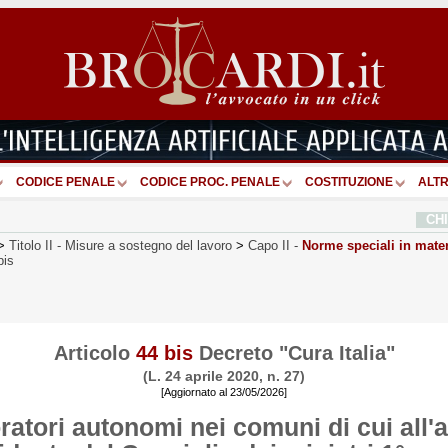
CODICE PENALE
CODICE PROC. PENALE
COSTITUZIONE
ALTR
CH
>
Titolo II
-
Misure a sostegno del lavoro
>
Capo II
-
Norme speciali in materi
bis
Articolo
44 bis
Decreto "Cura Italia"
(L. 24 aprile 2020, n. 27)
[Aggiornato al 23/05/2026]
oratori autonomi nei comuni di cui all'a