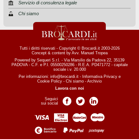
Servizio di consulenza legale
Chi siamo
Tutti i diritti riservati - Copyright © Brocardi.it 2003-2026
Concept & content by
Avv. Manuel Tropea
Powered by Sequeri S.r.l. - Via Marsilio da Padova 22, 35139
PADOVA - C.F. e P.I. 05500250286 - R.E.A. PD471772 - capitale
sociale i.v. 20.000
Per informazioni:
info@brocardi.it
-
Informativa Privacy
e
Cookie Policy
-
Chi siamo
-
Archivio
Lavora con noi
Seguici
Pagina Facebook
Pagina Twitter
Pagina LinkedIn
sui social